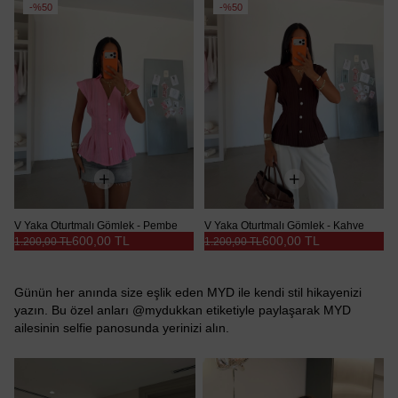
Ürün
Ürün
%50
%50
V Yaka Oturtmalı Gömlek - Pembe
V Yaka Oturtmalı Gömlek - Kahve
600,00 TL
600,00 TL
1.200,00 TL
1.200,00 TL
Günün her anında size eşlik eden MYD ile kendi stil hikayenizi
yazın. Bu özel anları @mydukkan etiketiyle paylaşarak MYD
ailesinin selfie panosunda yerinizi alın.