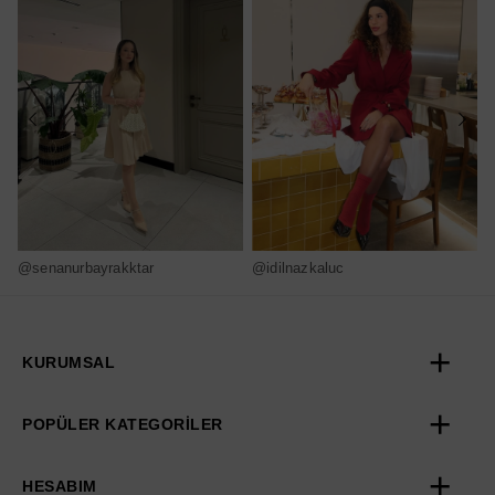
@senanurbayrakktar
@idilnazkaluc
@
KURUMSAL
POPÜLER KATEGORİLER
HESABIM