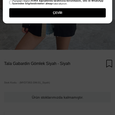
KVKK kapsamında tarafınızca korunmasını, sms ve WhatsApp
Paylaştığım bilgilerin
üzerinden bilgilendirmeleri almayı
kabul ediyorum.
ÇEVİR
Tala Gabardin Gömlek Siyah - Siyah
Stok Kodu
(MYD7383.GM.01_Siyah)
Ürün stoklarımızda kalmamıştır.