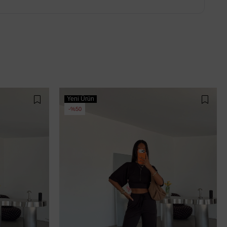
Yeni Ürün
%50