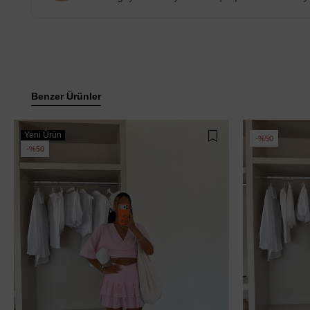
Benzer Ürünler
Yeni Ürün
%50
%50