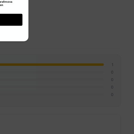
rafınızca
den
1
0
0
0
0