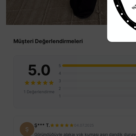
Müşteri Değerlendirmeleri
5.0
5
4
3
2
1 Değerlendirme
1
Ş*** T.
04.07.2025
Ş
Göründüğüyle alakaı yok kumaşı aşırı dandik duru