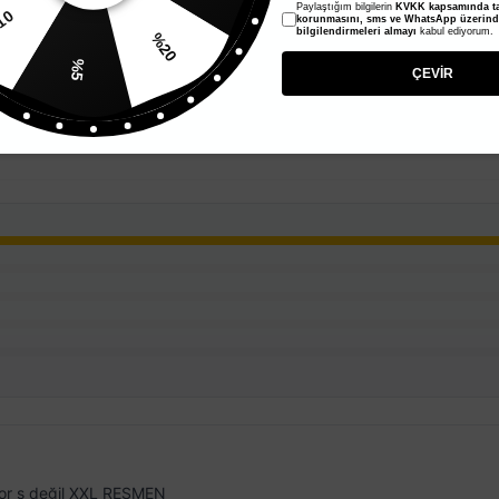
Paylaştığım bilgilerin
KVKK kapsamında ta
korunmasını, sms ve WhatsApp üzerin
%10
%20
bilgilendirmeleri almayı
kabul ediyorum.
%5
ÇEVİR
yor s değil XXL RESMEN