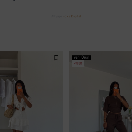
Altyapı
Foxs Digital
Yeni Ürün
%50