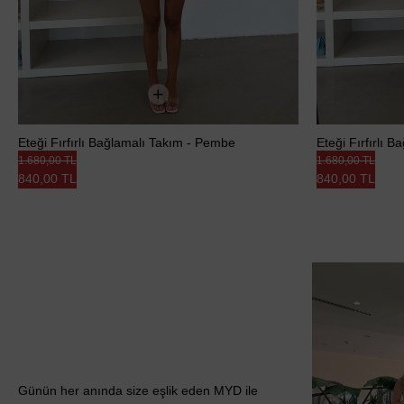
Eteği Fırfırlı Bağlamalı Takım - Pembe
Eteği Fırfırlı 
1.680,00 TL
1.680,00 TL
840,00 TL
840,00 TL
Günün her anında size eşlik eden MYD ile