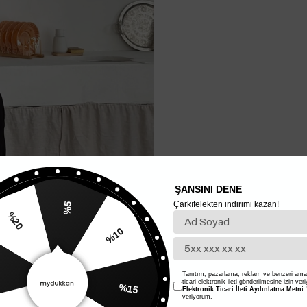
ŞANSINI DENE
Çarkıfelekten indirimi kazan!
%5
%20
%10
Tanıtım, pazarlama, reklam ve benzeri amaç
%15
ticari elektronik ileti gönderilmesine izin ver
Elektronik Ticari İleti Aydınlatma Metni
'
veriyorum.