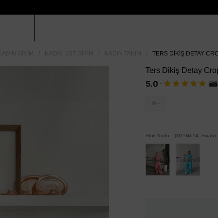
KADIN GIYIM
KADIN ÜST GIYIM
KADIN TAKIM
TERS DIKIŞ DETAY CRO
Ters Dikiş Detay Cro
·
5.0
···
Stok Kodu
(MYD4614_Siyah)
Tükendi
Tükendi