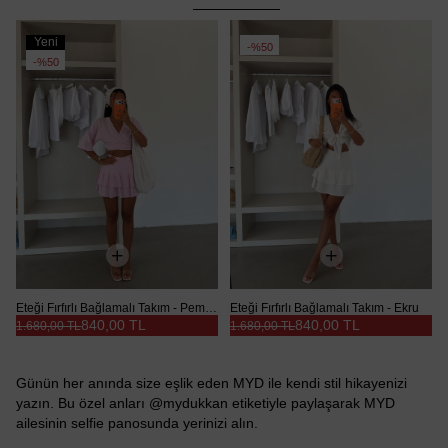
Yeni
%50
Ürün
%50
Eteği Fırfırlı Bağlamalı Takım - Pembe
Eteği Fırfırlı Bağlamalı Takım - Ekru
840,00 TL
840,00 TL
1.680,00 TL
1.680,00 TL
Günün her anında size eşlik eden MYD ile kendi stil hikayenizi
yazın. Bu özel anları @mydukkan etiketiyle paylaşarak MYD
ailesinin selfie panosunda yerinizi alın.