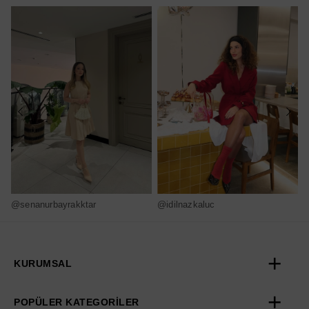
@senanurbayrakktar
@idilnazkaluc
@
KURUMSAL
POPÜLER KATEGORİLER