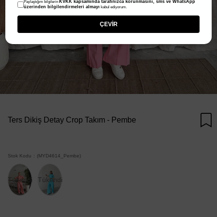
KVKK kapsamında tarafınızca korunmasını, sms ve WhatsApp
Paylaştığım bilgilerin
üzerinden bilgilendirmeleri almayı
kabul ediyorum.
ÇEVİR
Ters Dikiş Detay Crop Takım - Pembe
Stok Kodu
(MYD4614_Pembe)
Tükendi
Tükendi