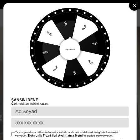
Anasayfa
Kadın Giyim
Kadın Alt Giyim
Etek
Yarım Piliseli Mini 
MENÜ
%5
%10
%20
%15
%15
%20
%10
%5
ŞANSINI DENE
Çarkıfelekten indirimi kazan!
Tanıtım, pazarlama, reklam ve benzeri amaçlarla tarafıma ticari elektronik ileti gönderilmesine izin
Elektronik Ticari İleti Aydınlatma Metni
veriyorum.
'ni okudum onay veriyorum.