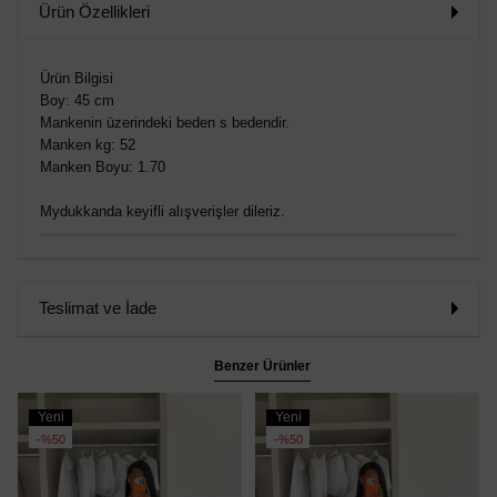
Ürün Özellikleri
Ürün Bilgisi
Boy: 45 cm
Mankenin üzerindeki beden s bedendir.
Manken kg: 52
Manken Boyu: 1.70
Mydukkanda keyifli alışverişler dileriz.
Teslimat ve İade
Benzer Ürünler
Yeni
Yeni
Ürün
Ürün
%50
%50