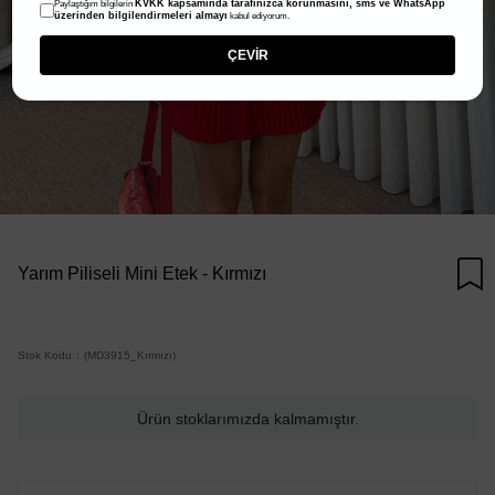
KVKK kapsamında tarafınızca korunmasını, sms ve WhatsApp
Paylaştığım bilgilerin
üzerinden bilgilendirmeleri almayı
kabul ediyorum.
ÇEVİR
Yarım Piliseli Mini Etek - Kırmızı
Stok Kodu
(MD3915_Kırmızı)
Ürün stoklarımızda kalmamıştır.