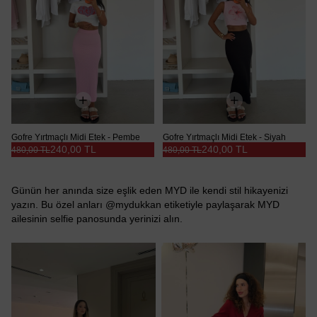
Gofre Yırtmaçlı Midi Etek - Pembe
Gofre Yırtmaçlı Midi Etek - Siyah
240,00 TL
240,00 TL
480,00 TL
480,00 TL
Günün her anında size eşlik eden MYD ile kendi stil hikayenizi
yazın. Bu özel anları @mydukkan etiketiyle paylaşarak MYD
ailesinin selfie panosunda yerinizi alın.