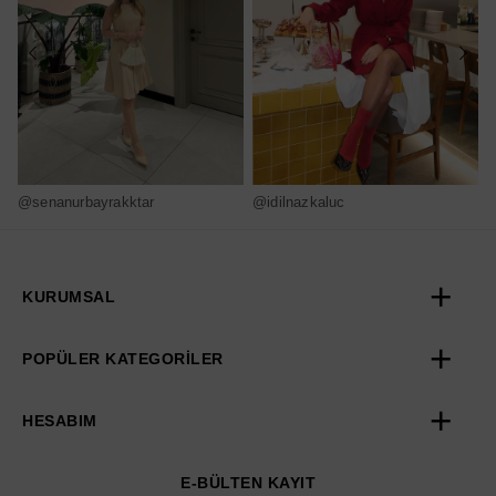
@senanurbayrakktar
@idilnazkaluc
@
KURUMSAL
POPÜLER KATEGORİLER
HESABIM
E-BÜLTEN KAYIT