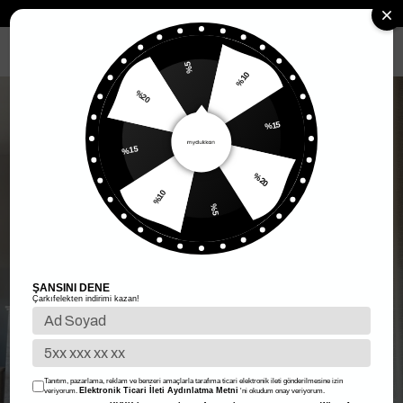
Anasayfa
Kadın Giyim
Kadın Alt Giyim
Etek
Yarım Piliseli Mini 
MENÜ
%5
%10
%20
%15
%15
%20
%10
%5
ŞANSINI DENE
Çarkıfelekten indirimi kazan!
Tanıtım, pazarlama, reklam ve benzeri amaçlarla tarafıma ticari elektronik ileti gönderilmesine izin
Elektronik Ticari İleti Aydınlatma Metni
veriyorum.
'ni okudum onay veriyorum.