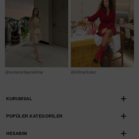
@senanurbayrakktar
@idilnazkaluc
@
KURUMSAL
POPÜLER KATEGORİLER
HESABIM