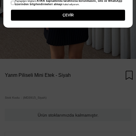
KVKK kapsamında tarafınızca korunmasını, sms ve WhatsApp
Paylaştığım bilgilerin
üzerinden bilgilendirmeleri almayı
kabul ediyorum.
ÇEVİR
Yarım Piliseli Mini Etek - Siyah
Stok Kodu
(MD3915_Siyah)
Ürün stoklarımızda kalmamıştır.