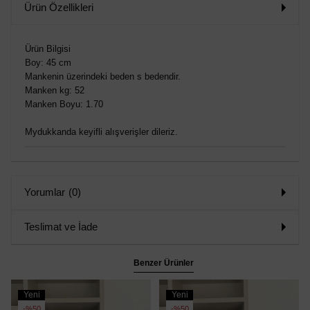
Ürün Özellikleri
Ürün Bilgisi
Boy: 45 cm
Mankenin üzerindeki beden s bedendir.
Manken kg: 52
Manken Boyu: 1.70
Mydukkanda keyifli alışverişler dileriz.
Yorumlar
(0)
Teslimat ve İade
Benzer Ürünler
Yeni
Yeni
Ürün
Ürün
%50
%50