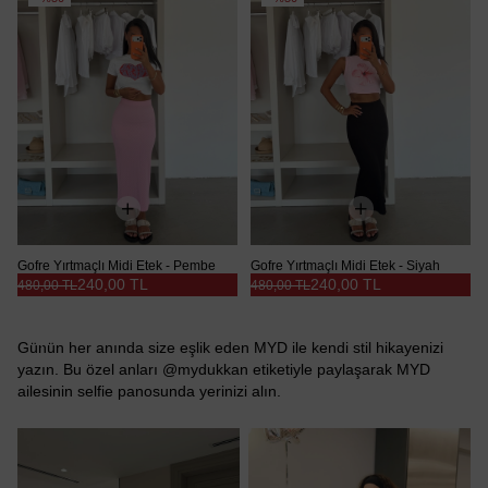
Gofre Yırtmaçlı Midi Etek - Pembe
Gofre Yırtmaçlı Midi Etek - Siyah
240,00 TL
240,00 TL
480,00 TL
480,00 TL
Günün her anında size eşlik eden MYD ile kendi stil hikayenizi
yazın. Bu özel anları @mydukkan etiketiyle paylaşarak MYD
ailesinin selfie panosunda yerinizi alın.