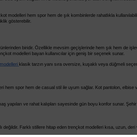
 modelleri hem spor hem de şık kombinlerde rahatlıkla kullanılabilir
klik gösterebilir.
rünlerinden biridir. Özellikle mevsim geçişlerinde hem şık hem de işle
rençkot modelleri bayan kullanıcılar için geniş bir seçenek sunar.
modelleri 
klasik tarzın yanı sıra oversize, kuşaklı veya düğmeli seçen
ri hem spor hem de casual stil ile uyum sağlar. Kot pantolon, elbise v
aş yapıları ve rahat kalıpları sayesinde gün boyu konfor sunar. Şehir 
değildir. Farklı stillere hitap eden trençkot modelleri kısa, uzun, deri 