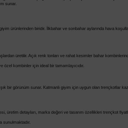
nım sunar.
ş giyim ürünlerinden biridir. İlkbahar ve sonbahar aylarında hava koş
lardan üretilir. Açık renk tonları ve rahat kesimler bahar kombinlerinde
e özel kombinler için ideal bir tamamlayıcıdır.
ık bir görünüm sunar. Katmanlı giyim için uygun olan trençkotlar kaza
si, üretim detayları, marka değeri ve tasarım özellikleri trençkot fiyatla
kta sunulmaktadır.