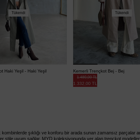
Tükendi
Tükendi
t Haki Yeşil - Haki Yeşil
Kemerli Trençkot Bej - Bej
1.480,00 TL
1.332,00 TL
mbinlerde şıklığı ve konforu bir arada sunan zamansız parçalar arası
er stile uyum sağlar. MYD koleksiyonunda yer alan trençkot modelleri 