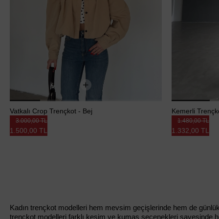
Vatkalı Crop Trençkot - Bej
Kemerli Trençko
3.000,00 TL
1.480,00 TL
1.500,00 TL
1.332,00 TL
Kadın trençkot modelleri hem mevsim geçişlerinde hem de günlük ko
trençkot modelleri farklı kesim ve kumaş seçenekleri sayesinde h