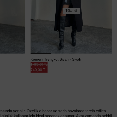
Tükendi
Kemerli Trençkot Siyah - Siyah
1.480,00 TL
740,00 TL
nda yer alır. Özellikle bahar ve serin havalarda tercih edilen
günlük kullanım için ideal seçenekler sunar. Aynı zamanda şehirli