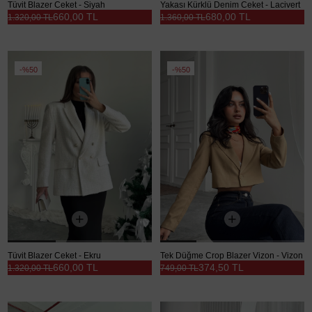
Tüvit Blazer Ceket - Siyah
Yakası Kürklü Denim Ceket - Lacivert
660,00 TL
680,00 TL
1.320,00 TL
1.360,00 TL
%50
%50
Tüvit Blazer Ceket - Ekru
Tek Düğme Crop Blazer Vizon - Vizon
660,00 TL
374,50 TL
1.320,00 TL
749,00 TL