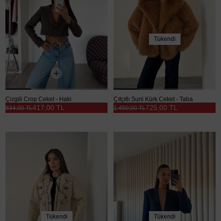
Tükendi
Çizgili Crop Ceket - Haki
Çıtçıtlı Suni Kürk Ceket - Taba
417,00 TL
725,00 TL
834,00 TL
1.450,00 TL
Tükendi
Tükendi