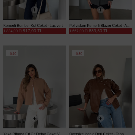
Kemerli Bomber Kot Ceket - Lacivert
Poliviskon Kemerli Blazer Ceket - Antrasit
917,00 TL
833,50 TL
1.834,00 TL
1.667,00 TL
%10
%50
Yaka Ribana Cıt Cıt Detay Ceket Vizon - Vizon
Oversize Iconıc Deri Ceket - Taba