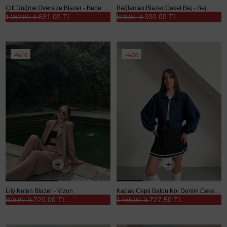
Çift Düğme Oversize Blazer - Bebe Mavi
Bağlamalı Blazer Ceket Bej - Bej
681,00 TL
300,00 TL
1.362,00 TL
600,00 TL
%10
%50
Lily Keten Blazer - Vizon
Kapak Cepli Balon Kol Denim Ceket - Lacivert
720,00 TL
727,50 TL
800,00 TL
1.455,00 TL