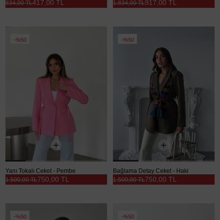
417,00 TL
917,00 TL
834,00 TL
1.834,00 TL
%50
%50
Yanı Tokalı Ceket - Pembe
Bağlama Detay Ceket - Haki
750,00 TL
750,00 TL
1.500,00 TL
1.500,00 TL
%50
%50