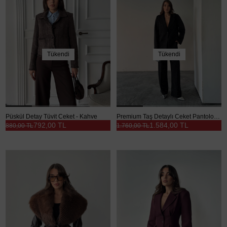
Tükendi
Tükendi
Püskül Detay Tüvit Ceket - Kahve
Premium Taş Detaylı Ceket Pantolon Takım - Siyah
792,00 TL
1.584,00 TL
880,00 TL
1.760,00 TL