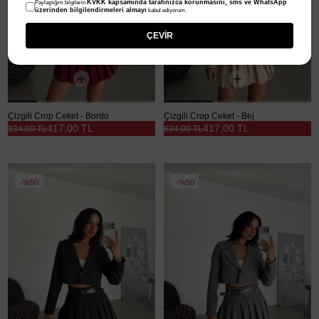
KVKK kapsamında tarafınızca korunmasını, sms ve WhatsApp
Paylaştığım bilgilerin
üzerinden bilgilendirmeleri almayı
kabul ediyorum.
ÇEVİR
Çizgili Crop Ceket - Bordo
Çizgili Crop Ceket - Bej
417,00 TL
417,00 TL
834,00 TL
834,00 TL
%50
%50