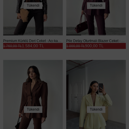
Tükendi
Tükendi
Premium Kürklü Deri Ceket - Acı kahve
Pile Detay Oturtmalı Blazer Ceket - Mürdüm
1.584,00 TL
900,00 TL
1.760,00 TL
1.000,00 TL
Tükendi
Tükendi