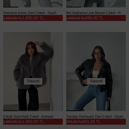
Oversize Iconıc Deri Ceket - Siyah
Bel Bağlama Line Blazer Ceket - Haki Yeşil
1.800,00 TL
699,00 TL
2.000,00 TL
1.650,00 TL
Tükendi
Tükendi
Çıtçıtlı Suni Kürk Ceket - Antrasit
Yandan Fermuarlı Deri Ceket - Siyah
1.305,00 TL
683,28 TL
1.450,00 TL
759,20 TL