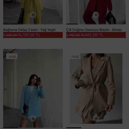
Bağlama Detay Ceket - Yağ Yeşili
Çift Düğme Oversize Blazer - Bordo
750,00 TL
681,00 TL
1.500,00 TL
1.362,00 TL
%50
%50