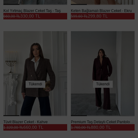
Kol Yırtmaç Blazer Ceket Taş - Taş
Keten Bağlamalı Blazer Ceket - Ekru
330,00 TL
299,80 TL
660,00 TL
599,60 TL
Tükendi
Tükendi
Tüvit Blazer Ceket - Kahve
Premium Taş Detaylı Ceket Pantolon Takım - Mürdüm
660,00 TL
880,00 TL
1.320,00 TL
1.760,00 TL