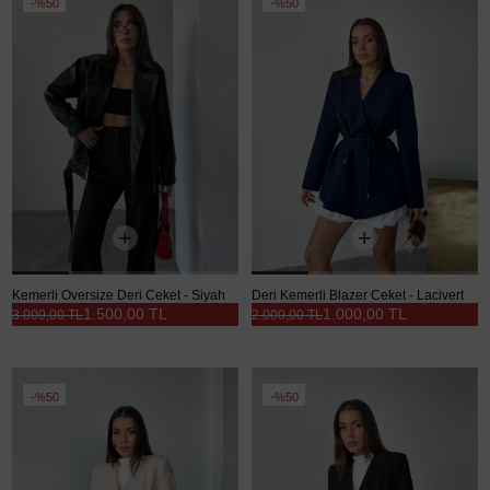
%50
%50
Kemerli Oversize Deri Ceket - Siyah
Deri Kemerli Blazer Ceket - Lacivert
1.500,00 TL
1.000,00 TL
3.000,00 TL
2.000,00 TL
%50
%50