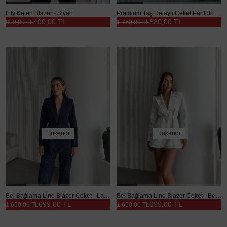
Lily Keten Blazer - Siyah
Premium Taş Detaylı Ceket Pantolon Takım - Kahve
400,00 TL
880,00 TL
800,00 TL
1.760,00 TL
Tükendi
Tükendi
Bel Bağlama Line Blazer Ceket - Lacivert
Bel Bağlama Line Blazer Ceket - Beyaz
699,00 TL
699,00 TL
1.650,00 TL
1.650,00 TL