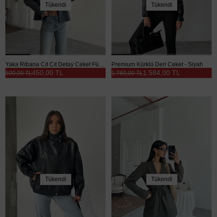
Tükendi
Tükendi
Yaka Ribana Cıt Cıt Detay Ceket Füme - Füme
Premium Kürklü Deri Ceket - Siyah
450,00 TL
1.584,00 TL
500,00 TL
1.760,00 TL
Tükendi
Tükendi