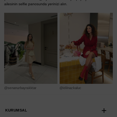
ailesinin selfie panosunda yerinizi alın.
@senanurbayrakktar
@idilnazkaluc
@
KURUMSAL