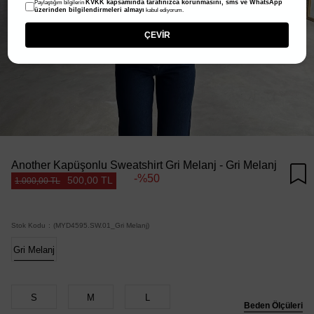
KVKK kapsamında tarafınızca korunmasını, sms ve WhatsApp
Paylaştığım bilgilerin
üzerinden bilgilendirmeleri almayı
kabul ediyorum.
ÇEVİR
Another Kapüşonlu Sweatshirt Gri Melanj - Gri Melanj
50
500,00 TL
1.000,00 TL
Stok Kodu
(MYD4595.SW.01_Gri Melanj)
Gri Melanj
S
M
L
Beden Ölçüleri