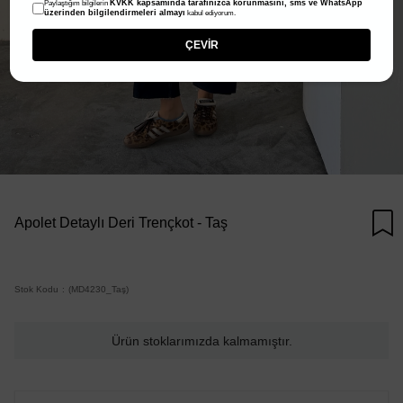
KVKK kapsamında tarafınızca korunmasını, sms ve WhatsApp
Paylaştığım bilgilerin
üzerinden bilgilendirmeleri almayı
kabul ediyorum.
ÇEVİR
Apolet Detaylı Deri Trençkot - Taş
Stok Kodu
(MD4230_Taş)
Ürün stoklarımızda kalmamıştır.