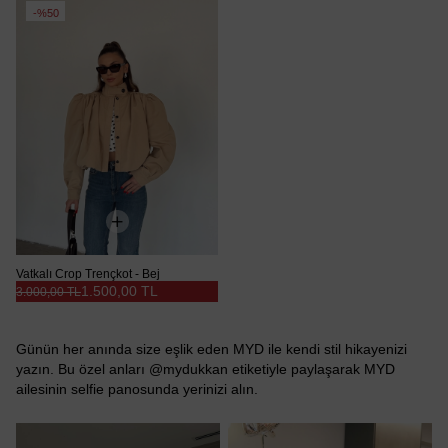
%50
Vatkalı Crop Trençkot - Bej
1.500,00 TL
3.000,00 TL
Günün her anında size eşlik eden MYD ile kendi stil hikayenizi
yazın. Bu özel anları @mydukkan etiketiyle paylaşarak MYD
ailesinin selfie panosunda yerinizi alın.