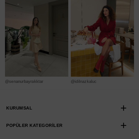
@senanurbayrakktar
@idilnazkaluc
@
KURUMSAL
POPÜLER KATEGORİLER