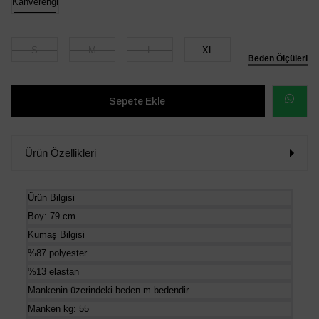
Kahverengi
S
M
L
XL
Beden Ölçüleri
WHATSAP
SİPARİŞ
Ürün Özellikleri
VER
Ürün Bilgisi
Boy: 79 cm
Kumaş Bilgisi
%87 polyester
%13 elastan
Mankenin üzerindeki beden m bedendir.
Manken kg: 55