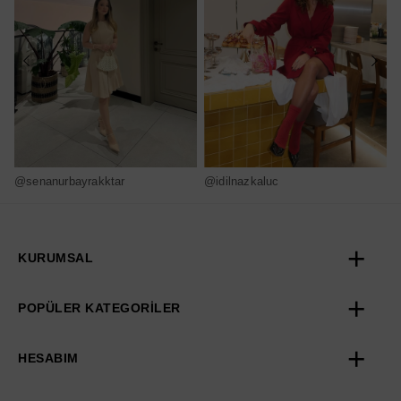
@senanurbayrakktar
@idilnazkaluc
@
KURUMSAL
POPÜLER KATEGORİLER
HESABIM