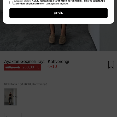
KVKK kapsamında tarafınızca korunmasını, sms ve WhatsApp
Paylaştığım bilgilerin
üzerinden bilgilendirmeleri almayı
kabul ediyorum.
ÇEVİR
Ayaktan Geçmeli Tayt - Kahverengi
10
288,00 TL
320,00 TL
Stok Kodu
(MD4213_Kahverengi)
Tükendi