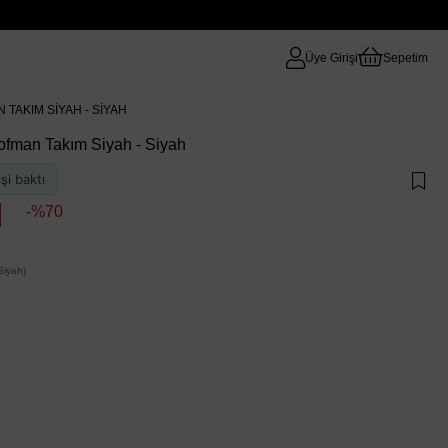
Üye Girişi
Sepetim
 TAKIM SIYAH - SIYAH
şofman Takım Siyah - Siyah
şi baktı
70
iyah)