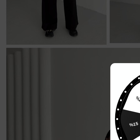
%15
%