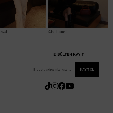
nyal
@lamiadmrll
@
E-BÜLTEN KAYIT
KAYIT OL