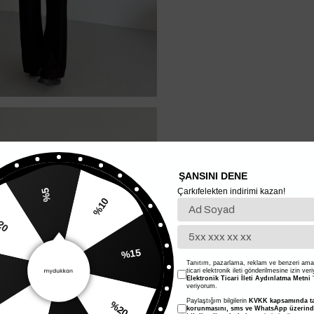
ŞANSINI DENE
Çarkıfelekten indirimi kazan!
%5
%20
%10
Tanıtım, pazarlama, reklam ve benzeri amaç
ticari elektronik ileti gönderilmesine izin ver
%15
Elektronik Ticari İleti Aydınlatma Metni
'
veriyorum.
Paylaştığım bilgilerin
KVKK kapsamında ta
10
korunmasını, sms ve WhatsApp üzerin