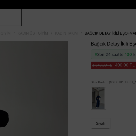
 GIYIM
KADIN ÜST GIYIM
KADIN TAKIM
BAĞCIK DETAY İKILI EŞOFMAN
Bağcık Detay İkili E
Son 24 saatte
100
ki
400,00 TL
1.349,00 TL
Stok Kodu
(MYD5181.TK.01_S
Siyah