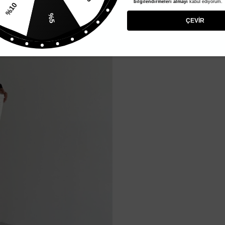
bilgilendirmeleri almayı
kabul ediyorum.
%20
%5
ÇEVİR