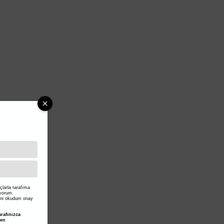
larla tarafıma
iyorum.
ni okudum onay
rafınızca
den