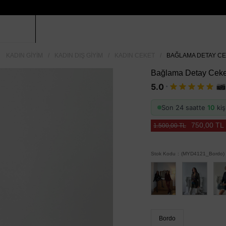
KADIN GIYIM
KADIN DIŞ GIYIM
KADIN CEKET
BAĞLAMA DETAY CE
Bağlama Detay Ceke
·
5.0
Son 24 saatte
10
kiş
750,00 TL
1.500,00 TL
Stok Kodu
(MYD4121_Bordo)
Bordo