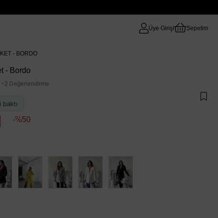
Üye Girişi
Sepetim
KET - BORDO
t - Bordo
·
2 Değerlendirme
i baktı
50