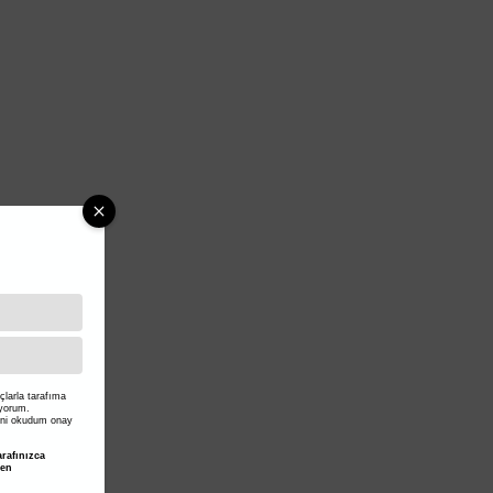
larla tarafıma
iyorum.
ni okudum onay
rafınızca
den