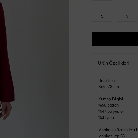
S
M
Ürün Özellikleri
Ürün Bilgisi
Boy: 73 cm
Kumaş Bilgisi
%50 cotton
%47 polyester
%3 lycra
Mankenin üzerindeki 
Manken kg: 55