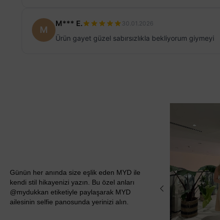
M*** E.
30.01.2026
M
Ürün gayet güzel sabırsızlıkla bekliyorum giymeyi
Günün her anında size eşlik eden MYD ile
kendi stil hikayenizi yazın. Bu özel anları
@mydukkan etiketiyle paylaşarak MYD
ailesinin selfie panosunda yerinizi alın.