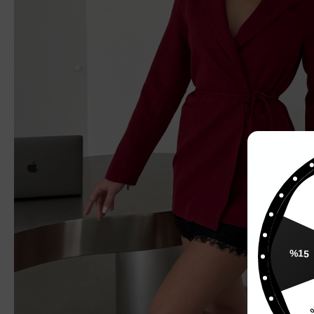
%
%15