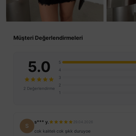
Müşteri Değerlendirmeleri
5.0
5
4
3
2
2 Değerlendirme
1
s*** y.
29.04.2026
S
cok kalıtelı cok şıkk duruyoe