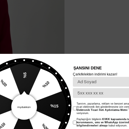
ŞANSINI DENE
Çarkıfelekten indirimi kazan!
%5
%10
20
%15
Tanıtım, pazarlama, reklam ve benzeri amaç
ticari elektronik ileti gönderilmesine izin ver
Elektronik Ticari İleti Aydınlatma Metni
'
veriyorum.
Paylaştığım bilgilerin
KVKK kapsamında ta
%20
korunmasını, sms ve WhatsApp üzerin
bilgilendirmeleri almayı
kabul ediyorum.