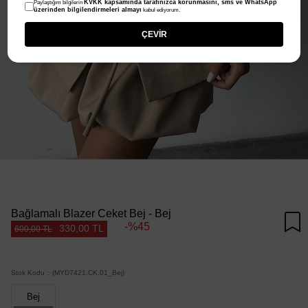
KVKK kapsamında tarafınızca korunmasını, sms ve WhatsApp
Paylaştığım bilgilerin
üzerinden bilgilendirmeleri almayı
kabul ediyorum.
ÇEVİR
Bağlamalı Blazer Ceket Bej - Bej
45
330,00 TL
600,00 TL
Stok Kodu
(MYD7421.CK.01_Bej)
Bej