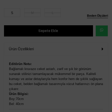
S
M
L
Beden Ölçüleri
WHATSAP
SİPARİŞ
Ürün Özellikleri
VER
Editörün Notu:
Bağlamalı kruvaze ceket astarlı, zarif ve şık bir görünüm
sunarak stilinizi tamamlayacak mükemmel bir parça. Kaliteli
kumaşı ve astar detaylarıyla hem konfor hem de şıklık sağlayan
bu ceket, belden bağlamalı tasarımıyla vücut hatlarınızı ön plana
çıkarır.
Ürün Bilgisi:
Boy:70cm
Bel: 40cm