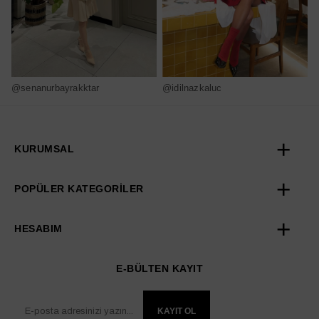
@senanurbayrakktar
@idilnazkaluc
@
KURUMSAL
POPÜLER KATEGORİLER
HESABIM
E-BÜLTEN KAYIT
KAYIT OL