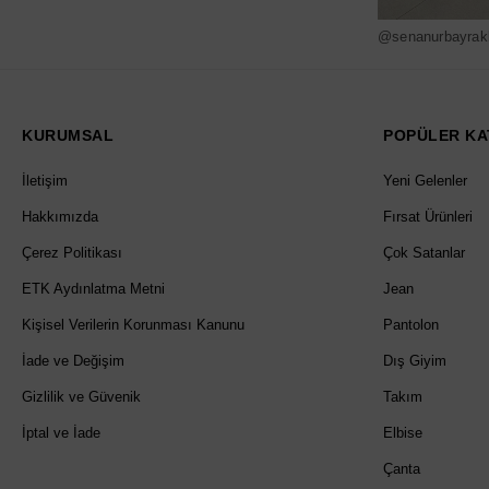
@senanurbayrak
KURUMSAL
POPÜLER KA
İletişim
Yeni Gelenler
Hakkımızda
Fırsat Ürünleri
Çerez Politikası
Çok Satanlar
ETK Aydınlatma Metni
Jean
Kişisel Verilerin Korunması Kanunu
Pantolon
İade ve Değişim
Dış Giyim
Gizlilik ve Güvenik
Takım
İptal ve İade
Elbise
Çanta