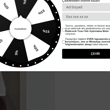
Çarkıfelekten indirimi kazan!
%5
%10
20
%15
Tanıtım, pazarlama, reklam ve benzeri amaç
ticari elektronik ileti gönderilmesine izin ver
Elektronik Ticari İleti Aydınlatma Metni
'
veriyorum.
Paylaştığım bilgilerin
KVKK kapsamında ta
%20
korunmasını, sms ve WhatsApp üzerin
%10
bilgilendirmeleri almayı
kabul ediyorum.
%5
ÇEVİR