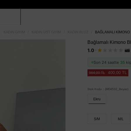
KADIN GIYIM
KADIN ÜST GIYIM
KADIN BLUZ
BAĞLAMALI KIMONO 
Bağlamalı Kimono Bl
·
1.0
Son 24 saatte
35
kiş
400,00 TL
984,00 TL
Stok Kodu
(MD4532_Beyaz)
Ekru
S/M
M/L