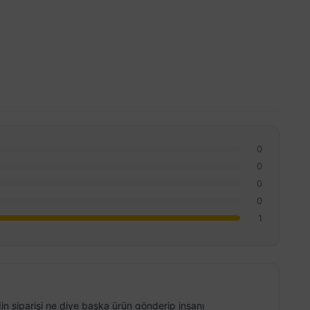
0
0
0
0
1
in siparişi ne diye başka ürün gönderip insanı