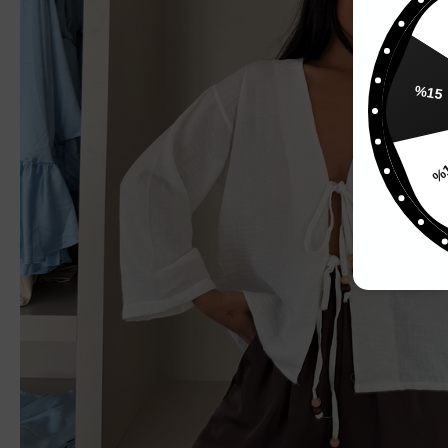
%
%15