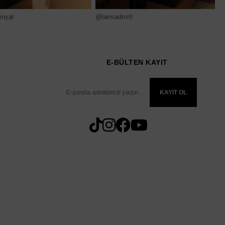
nyal
@lamiadmrll
@
E-BÜLTEN KAYIT
KAYIT OL