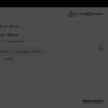
Üye Girişi
Sepetim
BLUZ - BEYAZ
uz - Beyaz
·
1 Değerlendirme
i baktı ·
5
kişi sepete ekledi
59
Beden Ölçüleri