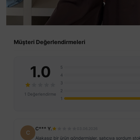
Müşteri Değerlendirmeleri
1.0
5
4
3
2
1 Değerlendirme
1
C*** Y.
03.06.2026
C
Alakasız bir ürün göndermişler, satıcıya sordum stok