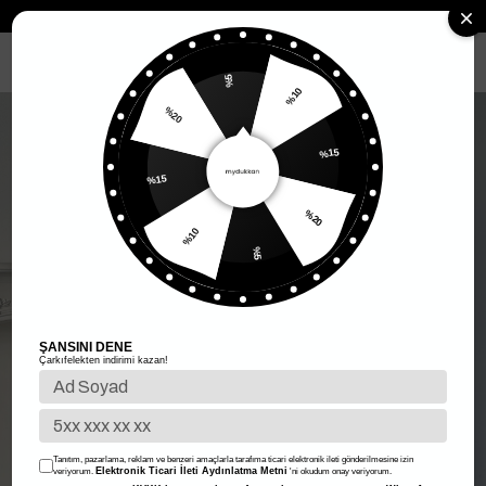
Anasayfa
Kadın Giyim
Kadın Üst Giyim
Kadın Takım
Bağlamalı 
MENÜ
%5
%10
%20
%15
%15
%20
%10
%5
ŞANSINI DENE
Çarkıfelekten indirimi kazan!
Tanıtım, pazarlama, reklam ve benzeri amaçlarla tarafıma ticari elektronik ileti gönderilmesine izin
Elektronik Ticari İleti Aydınlatma Metni
veriyorum.
'ni okudum onay veriyorum.