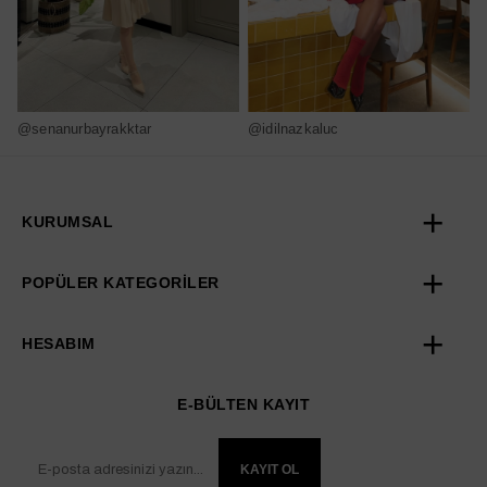
@senanurbayrakktar
@idilnazkaluc
@
KURUMSAL
POPÜLER KATEGORİLER
HESABIM
E-BÜLTEN KAYIT
KAYIT OL