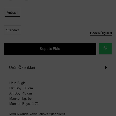
Antrasit
Standart
Beden Ölçüleri
WHATSAP
SİPARİŞ
Ürün Özellikleri
VER
Ürün Bilgisi
Üst Boy: 50 cm
Alt Boy: 45 cm
Manken kg: 55
Manken Boyu: 1.72
Mydukkanda keyifli alışverişler dileriz.