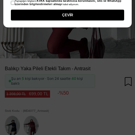
KVKK kapsamında tarafınızca korunmasını, sms ve WhatsApp
Paylaştığım bilgilerin
üzerinden bilgilendirmeleri almayı
kabul ediyorum.
ÇEVİR
Balıkçı Yaka Pileli Etekli Takım - Antrasit
Şu an
5
kişi bakıyor · Son 24 saatte
40
kişi
baktı
50
699,00 TL
1.398,00 TL
Stok Kodu
(MD4077_Antrasit)
Tükendi