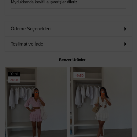
Mydukkanda keyifli alışverişler dileriz.
Ödeme Seçenekleri
Teslimat ve İade
Benzer Ürünler
Yeni
%50
Ürün
%50