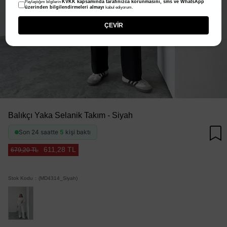
KVKK kapsamında tarafınızca korunmasını, sms ve WhatsApp
Paylaştığım bilgilerin
üzerinden bilgilendirmeleri almayı
kabul ediyorum.
ÇEVİR
Balıkçı Yaka Selanik Takım - Siyah
Son 24 saatte
5
kişi baktı
611,28 TL
679,20 TL
Stok Kodu
(MD4314_Siyah)