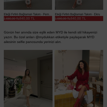
Eteği Fırfırlı Bağlamalı Takım - Pembe
Eteği Fırfırlı Bağlamalı Takım - Ekru
840,00 TL
840,00 TL
1.680,00 TL
1.680,00 TL
Günün her anında size eşlik eden MYD ile kendi stil hikayenizi
yazın. Bu özel anları @mydukkan etiketiyle paylaşarak MYD
ailesinin selfie panosunda yerinizi alın.