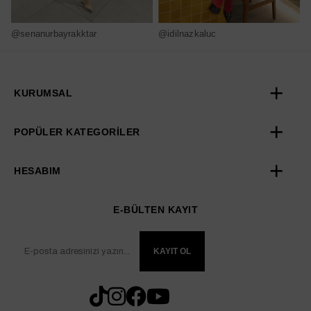
@senanurbayrakktar
@idilnazkaluc
@
KURUMSAL
POPÜLER KATEGORİLER
HESABIM
E-BÜLTEN KAYIT
KAYIT OL