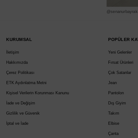
@senanurbayrak
KURUMSAL
POPÜLER KA
İletişim
Yeni Gelenler
Hakkımızda
Fırsat Ürünleri
Çerez Politikası
Çok Satanlar
ETK Aydınlatma Metni
Jean
Kişisel Verilerin Korunması Kanunu
Pantolon
İade ve Değişim
Dış Giyim
Gizlilik ve Güvenik
Takım
İptal ve İade
Elbise
Çanta