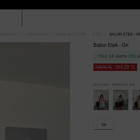
NASAYFA
KADIN GIYIM
KADIN ALT GIYIM
ETEK
BALON ETEK - G
Balon Etek - Gri
Son 24 saatte
255
ki
364,00 TL
728,00 TL
Stok Kodu
(MYD7419_Gri)
Tükendi
Tük
Gri