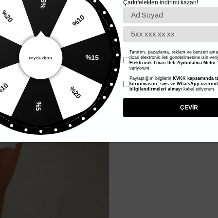
Çarkıfelekten indirimi kazan!
%5
%10
20
%15
Tanıtım, pazarlama, reklam ve benzeri amaç
ticari elektronik ileti gönderilmesine izin ver
Elektronik Ticari İleti Aydınlatma Metni
'
veriyorum.
Paylaştığım bilgilerin
KVKK kapsamında ta
%20
korunmasını, sms ve WhatsApp üzerin
bilgilendirmeleri almayı
kabul ediyorum.
%10
%5
ÇEVİR