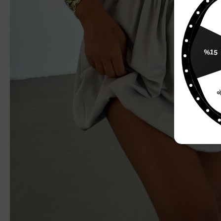
%
%15