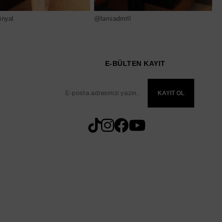
nyal
@lamiadmrll
@
E-BÜLTEN KAYIT
KAYIT OL