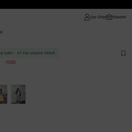
Üye Girişi
Sepetim
RI
şi baktı ·
45
kişi sepete ekledi
50
endi