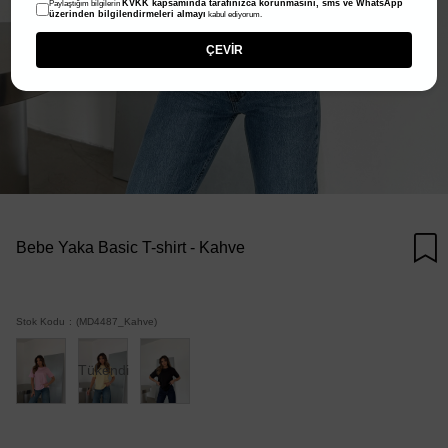
KVKK kapsamında tarafınızca korunmasını, sms ve WhatsApp
Paylaştığım bilgilerin
üzerinden bilgilendirmeleri almayı
kabul ediyorum.
ÇEVİR
Bebe Yaka Basic T-shirt - Kahve
Stok Kodu
(MD4487_Kahve)
Tükendi