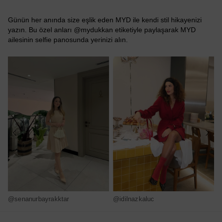
Günün her anında size eşlik eden MYD ile kendi stil hikayenizi
yazın. Bu özel anları @mydukkan etiketiyle paylaşarak MYD
ailesinin selfie panosunda yerinizi alın.
@senanurbayrakktar
@idilnazkaluc
@