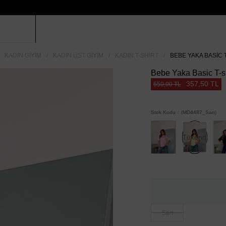
KADIN GIYIM
KADIN ÜST GIYIM
KADIN T-SHIRT
BEBE YAKA BASIC T
Bebe Yaka Basic T-shi
357,50 TL
650,00 TL
Stok Kodu
(MD4487_Sarı)
Tükendi
Sarı