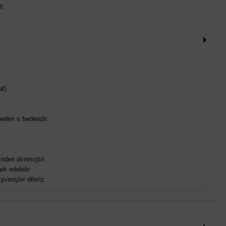
rt
af)
eden s bedendir.
nden alınmıştır.
rk edebilir.
verişler dileriz.