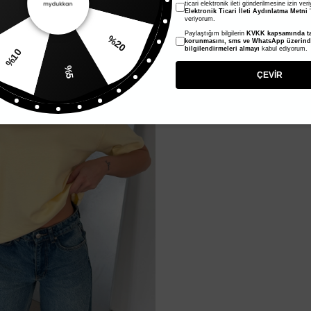
ticari elektronik ileti gönderilmesine izin ver
Elektronik Ticari İleti Aydınlatma Metni
'
veriyorum.
Paylaştığım bilgilerin
KVKK kapsamında ta
%20
korunmasını, sms ve WhatsApp üzerin
bilgilendirmeleri almayı
kabul ediyorum.
%10
%5
ÇEVİR