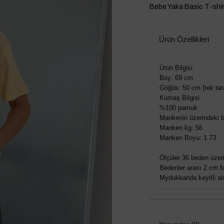
Bebe Yaka Basic T-shi
Ürün Özellikleri
Ürün Bilgisi
Boy: 69 cm
Göğüs: 50 cm (tek tar
Kumaş Bilgisi
%100 pamuk
Mankenin üzerindeki b
Manken kg: 56
Manken Boyu: 1.73
Ölçüler 36 beden üzeri
Bedenler arası 2 cm fa
Mydukkanda keyifli alış