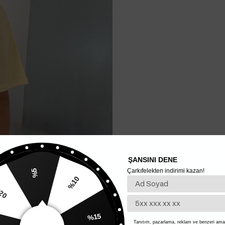
ŞANSINI DENE
Çarkıfelekten indirimi kazan!
%5
%10
20
%15
Tanıtım, pazarlama, reklam ve benzeri amaç