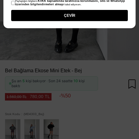
KVKK kapsamında tarafınızca korunmasını, sms ve WhatsApp
Paylaştığım bilgilerin
üzerinden bilgilendirmeleri almayı
kabul ediyorum.
ÇEVİR
Bel Bağlama Ekose Mini Etek - Bej
Şu an
5
kişi bakıyor · Son 24 saatte
10
kişi
baktı
50
780,00 TL
1.560,00 TL
Stok Kodu
(MD4303_Bej)