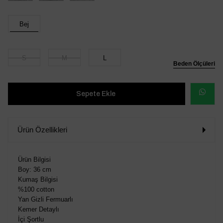
Bej
S
M
L
Beden Ölçüleri
WHATSAP
SİPARİŞ
Ürün Özellikleri
VER
Ürün Bilgisi
Boy: 36 cm
Kumaş Bilgisi
%100 cotton
Yan Gizli Fermuarlı
Kemer Detaylı
İçi Şortlu