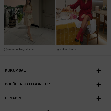
@senanurbayrakktar
@idilnazkaluc
@
KURUMSAL
POPÜLER KATEGORİLER
HESABIM