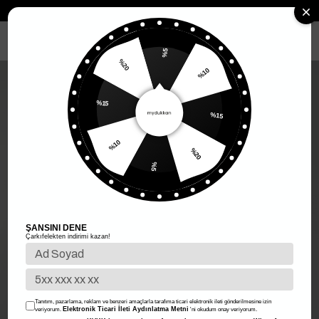
Anasayfa
Kadın Giyim
Kadın Alt Giyim
Etek
Bel Bağlama Ekose 
MENÜ
%5
%20
%10
%15
%15
%10
%20
%5
ŞANSINI DENE
Çarkıfelekten indirimi kazan!
Tanıtım, pazarlama, reklam ve benzeri amaçlarla tarafıma ticari elektronik ileti gönderilmesine izin
Elektronik Ticari İleti Aydınlatma Metni
veriyorum.
'ni okudum onay veriyorum.