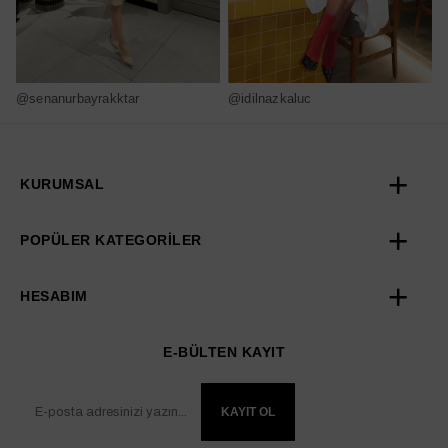
@senanurbayrakktar
@idilnazkaluc
@
KURUMSAL
POPÜLER KATEGORİLER
HESABIM
E-BÜLTEN KAYIT
KAYIT OL