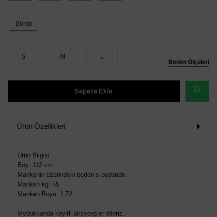
Bordo
S
M
L
Beden Ölçüleri
WHATSAP
SİPARİŞ
Ürün Özellikleri
VER
Ürün Bilgisi
Boy: 112 cm
Mankenin üzerindeki beden s bedendir.
Manken kg: 55
Manken Boyu: 1.72
Mydukkanda keyifli alışverişler dileriz.