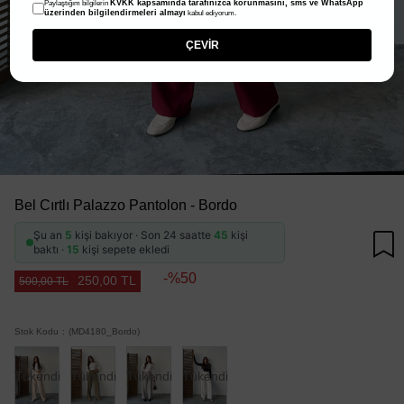
KVKK kapsamında tarafınızca korunmasını, sms ve WhatsApp
Paylaştığım bilgilerin
üzerinden bilgilendirmeleri almayı
kabul ediyorum.
ÇEVİR
Bel Cırtlı Palazzo Pantolon - Bordo
Şu an
5
kişi bakıyor · Son 24 saatte
45
kişi
baktı ·
15
kişi sepete ekledi
50
250,00 TL
500,00 TL
Stok Kodu
(MD4180_Bordo)
Tükendi
Tükendi
Tükendi
Tükendi