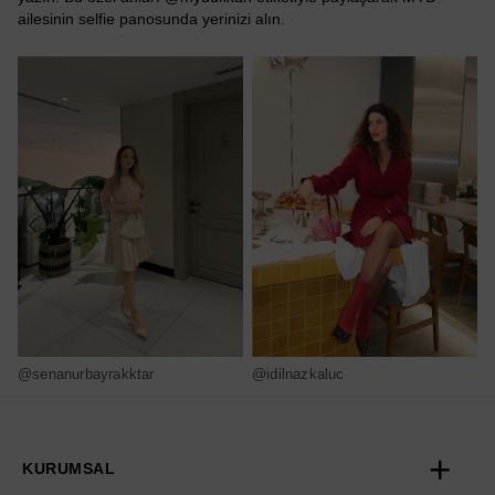
ailesinin selfie panosunda yerinizi alın.
@senanurbayrakktar
@idilnazkaluc
@
KURUMSAL