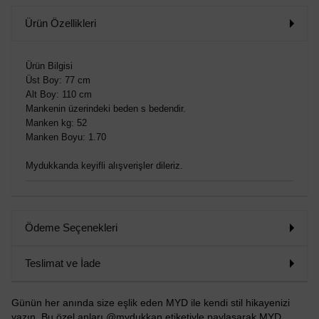
SİPARİŞ
Ürün Özellikleri
VER
Ürün Bilgisi
Üst Boy: 77 cm
Alt Boy: 110 cm
Mankenin üzerindeki beden s bedendir.
Manken kg: 52
Manken Boyu: 1.70
Mydukkanda keyifli alışverişler dileriz.
Ödeme Seçenekleri
Teslimat ve İade
Günün her anında size eşlik eden MYD ile kendi stil hikayenizi
yazın. Bu özel anları @mydukkan etiketiyle paylaşarak MYD