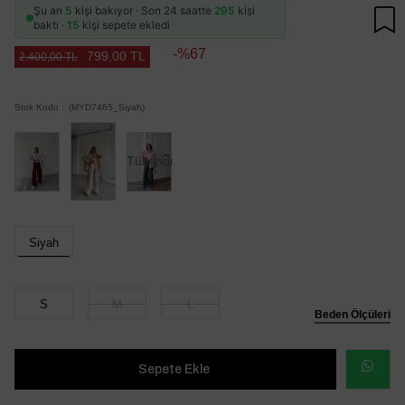
Şu an
5
kişi bakıyor · Son 24 saatte
295
kişi
baktı ·
15
kişi sepete ekledi
67
799,00 TL
2.400,00 TL
Stok Kodu
(MYD7465_Siyah)
Tükendi
Siyah
S
M
L
Beden Ölçüleri
WHATSAP