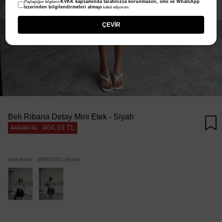
KVKK kapsamında tarafınızca korunmasını, sms ve WhatsApp
Paylaştığım bilgilerin
üzerinden bilgilendirmeleri almayı
kabul ediyorum.
ÇEVİR
Beli Ribana Detay Mini Etek - Siyah
404,10 TL
449,00 TL
Stok Kodu
(MYD7451_Siyah)
Tükendi
Tükendi