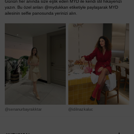
Günün her anında size eşlik eden MYD ile kendi stil hikayenizi
yazın. Bu özel anları @mydukkan etiketiyle paylaşarak MYD
ailesinin selfie panosunda yerinizi alın.
@senanurbayrakktar
@idilnazkaluc
@