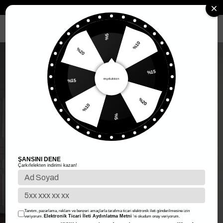
Anasayfa
Kadın Giyim
Kadın Alt Giyim
Etek
Beli Ribana Detay 
MENÜ
%5
%10
%20
%15
%15
%20
%10
%5
ŞANSINI DENE
Çarkıfelekten indirimi kazan!
Tanıtım, pazarlama, reklam ve benzeri amaçlarla tarafıma ticari elektronik ileti gönderilmesine izin
Elektronik Ticari İleti Aydınlatma Metni
veriyorum.
'ni okudum onay veriyorum.