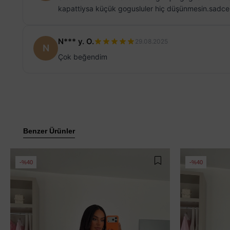
kapattiysa küçük gogusluler hiç düşünmesin.sadce s
N*** y. O.
29.08.2025
N
Çok beğendim
Benzer Ürünler
%40
%40