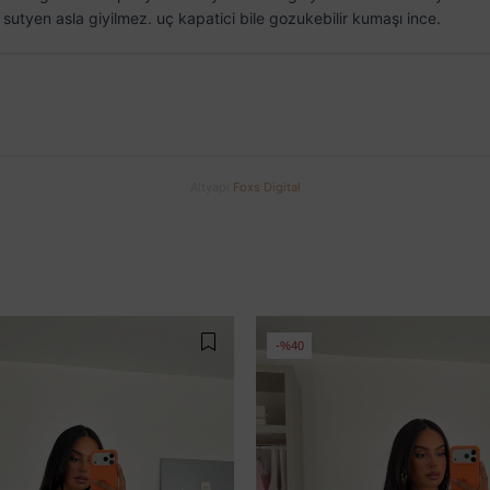
utyen asla giyilmez. uç kapatici bile gozukebilir kumaşı ince.
Altyapı
Foxs Digital
%40