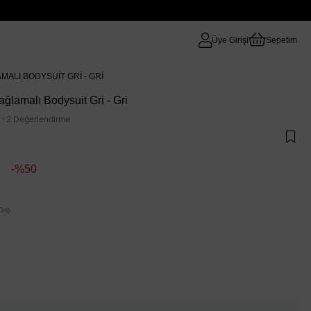
Üye Girişi
Sepetim
ALI BODYSUIT GRI - GRI
lamalı Bodysuit Gri - Gri
·
2 Değerlendirme
50
ri)