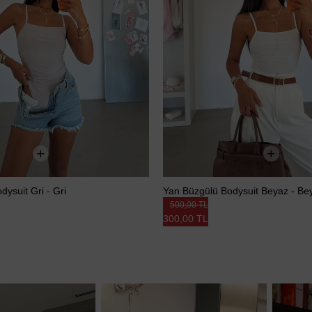
ysuit Gri - Gri
Yan Büzgülü Bodysuit Beyaz - Be
500,00 TL
300,00 TL