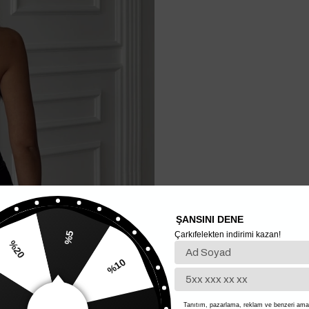
ŞANSINI DENE
Çarkıfelekten indirimi kazan!
%5
%20
%10
Tanıtım, pazarlama, reklam ve benzeri amaç