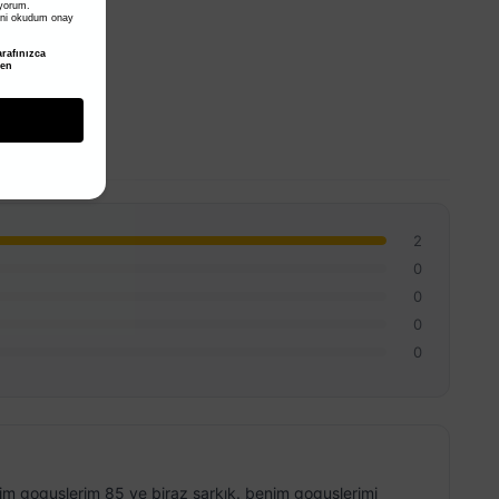
iyorum.
ni okudum onay
rafınızca
den
2
0
0
0
0
nim goguslerim 85 ve biraz sarkık. benim goguslerimi