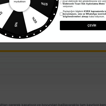
%15
ticari elektronik ileti gönderilmesine izin ver
Elektronik Ticari İleti Aydınlatma Metni
'
veriyorum.
Paylaştığım bilgilerin
KVKK kapsamında ta
korunmasını, sms ve WhatsApp üzerin
%10
%20
bilgilendirmeleri almayı
kabul ediyorum.
%5
ÇEVİR
nı alttan gererek kapatıyor.ve boyundan bağlayarakta tam kavriyor.be