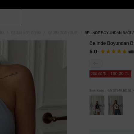
IM
KADIN ÜST GIYIM
KADIN BODYSUIT
BELINDE BOYUNDAN BAĞLAM
Belinde Boyundan Bağ
·
5.0
···
100,00 TL
200,00 TL
Stok Kodu
(MYD7348.BD.01_G
Tükendi
Tükendi