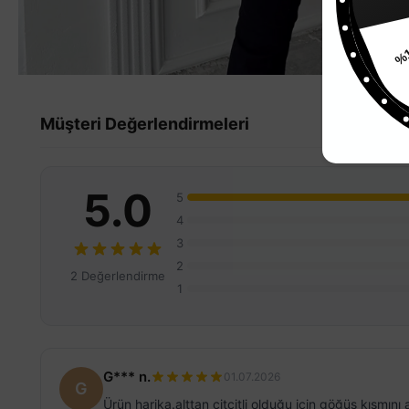
Müşteri Değerlendirmeleri
5.0
5
4
3
2
2 Değerlendirme
1
G*** n.
01.07.2026
G
Ürün harika.alttan citcitli olduğu için göğüs kısmı