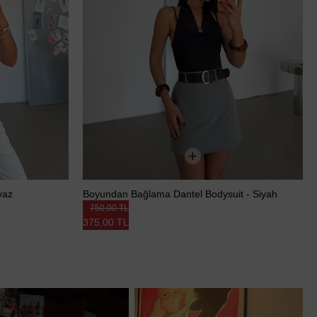
yaz
Boyundan Bağlama Dantel Bodysuit - Siyah
750,00 TL
375,00 TL