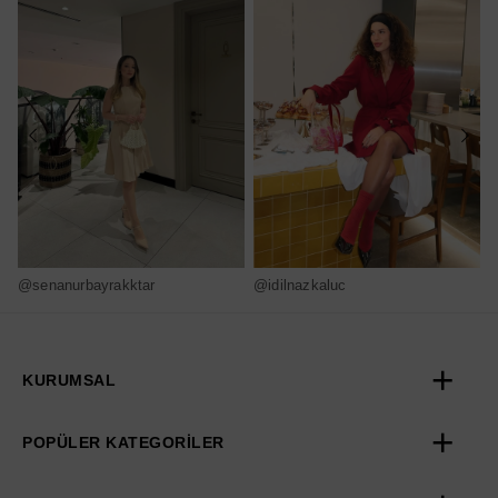
@senanurbayrakktar
@idilnazkaluc
@
KURUMSAL
POPÜLER KATEGORİLER