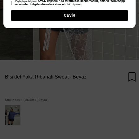
KVKK kapsamında tarafınızca korunmasını, sms ve WhatsApp
Paylaştığım bilgilerin
üzerinden bilgilendirmeleri almayı
kabul ediyorum.
ÇEVİR
Bisiklet Yaka Ribanalı Sweat - Beyaz
Stok Kodu
(MD4053_Beyaz)