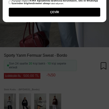
KVKK kapsamında tarafınızca korunmasını, sms ve WhatsApp
Paylaştığım bilgilerin
üzerinden bilgilendirmeleri almayı
kabul ediyorum.
ÇEVİR
Sporty Yarım Fermuar Sweat - Bordo
Son 24 saatte
20
kişi baktı ·
10
kişi sepete
ekledi
50
500,00 TL
1.000,00 TL
Stok Kodu
(MYD4631_Bordo)
Tükendi