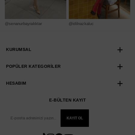
@senanurbayrakktar
@idilnazkaluc
@
KURUMSAL
POPÜLER KATEGORİLER
HESABIM
E-BÜLTEN KAYIT
KAYIT OL