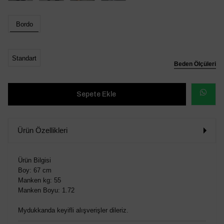
Bordo
Standart
Beden Ölçüleri
WHATSAP
SİPARİŞ
Ürün Özellikleri
VER
Ürün Bilgisi
Boy: 67 cm
Manken kg: 55
Manken Boyu: 1.72
Mydukkanda keyifli alışverişler dileriz.