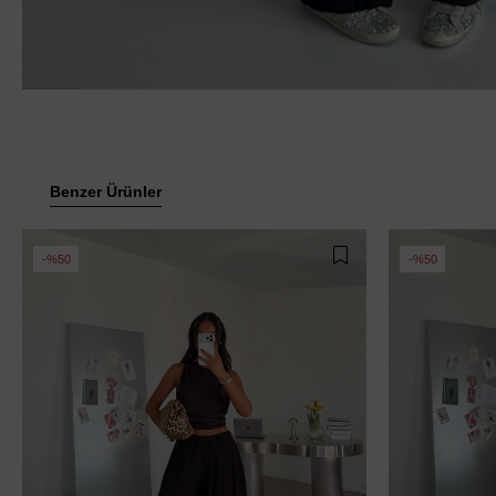
Benzer Ürünler
%50
%50