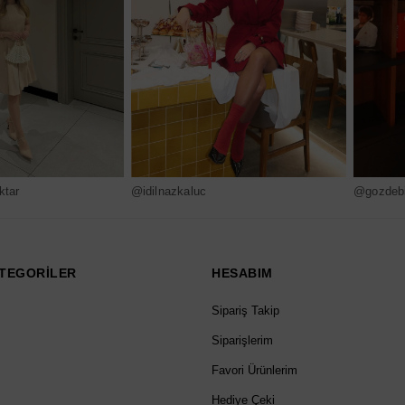
ktar
@idilnazkaluc
@gozdebi
TEGORİLER
HESABIM
Sipariş Takip
Siparişlerim
Favori Ürünlerim
Hediye Çeki