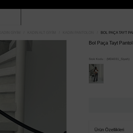
KADIN GIYIM
KADIN ALT GIYIM
KADIN PANTOLON
BOL PAÇA TAYT PA
Bol Paça Tayt Pantol
Stok Kodu
(MD4031_Siyah)
Ürün Özellikleri