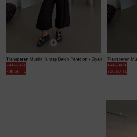
Transparan Müslin Kumaş Balon Pantolon - Siyah
Transparan Müs
1.417,00 TL
1.417,00 TL
708,50 TL
708,50 TL