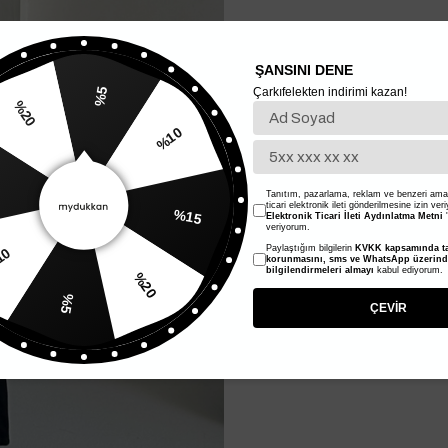
ŞANSINI DENE
Çarkıfelekten indirimi kazan!
%5
%20
%10
Tanıtım, pazarlama, reklam ve benzeri amaç
%15
ticari elektronik ileti gönderilmesine izin ver
Elektronik Ticari İleti Aydınlatma Metni
'
veriyorum.
Paylaştığım bilgilerin
KVKK kapsamında ta
korunmasını, sms ve WhatsApp üzerin
%10
%20
bilgilendirmeleri almayı
kabul ediyorum.
%5
ÇEVİR