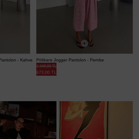
Pantolon - Kahve
Pötikare Jogger Pantolon - Pembe
1.346,00 TL
673,00 TL