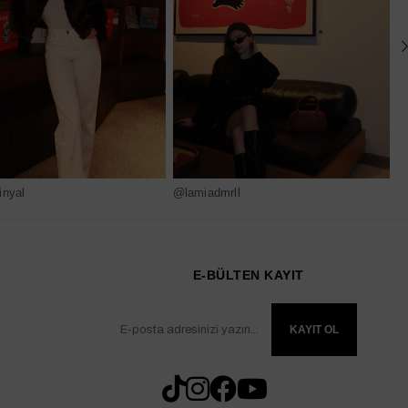
nyal
@lamiadmrll
@
E-BÜLTEN KAYIT
KAYIT OL