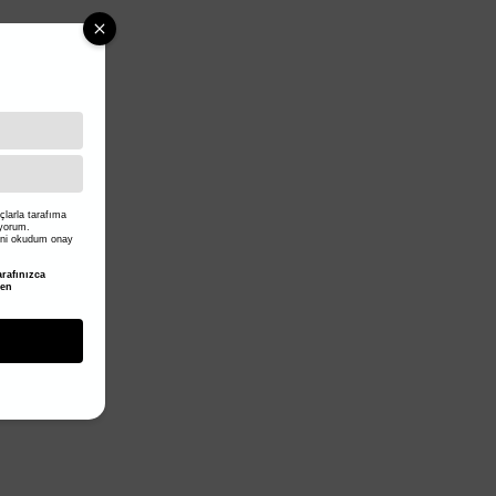
larla tarafıma
iyorum.
ni okudum onay
rafınızca
den