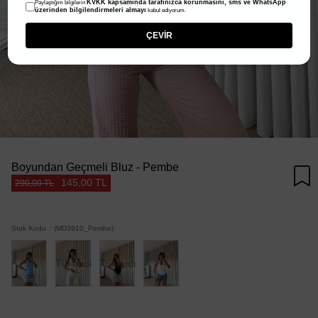
KVKK kapsamında tarafınızca korunmasını, sms ve WhatsApp
Paylaştığım bilgilerin
üzerinden bilgilendirmeleri almayı
kabul ediyorum.
ÇEVİR
Boyundan Geçmeli Bluz - Pembe
145,00 TL
290,00 TL
Stok Kodu
(MD3910_Pembe)
Tükendi
Tükendi