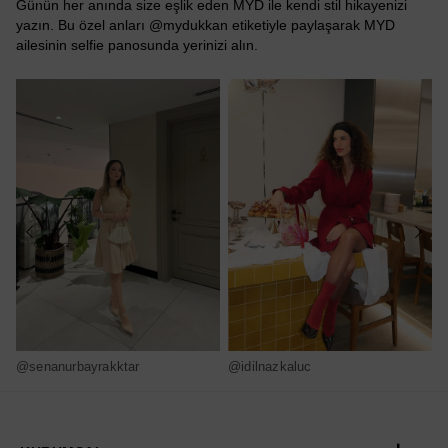
Günün her anında size eşlik eden MYD ile kendi stil hikayenizi
yazın. Bu özel anları @mydukkan etiketiyle paylaşarak MYD
ailesinin selfie panosunda yerinizi alın.
@senanurbayrakktar
@idilnazkaluc
@