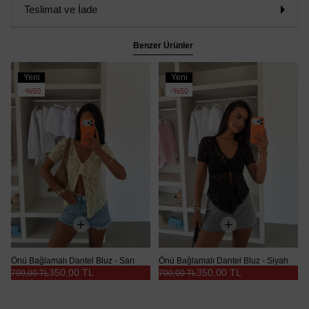
Teslimat ve İade
Benzer Ürünler
Yeni
Yeni
Ürün
Ürün
%50
%50
Önü Bağlamalı Dantel Bluz - Sarı
Önü Bağlamalı Dantel Bluz - Siyah
350,00 TL
350,00 TL
700,00 TL
700,00 TL