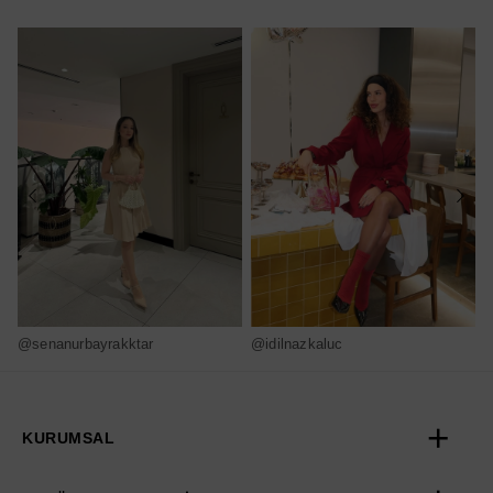
@senanurbayrakktar
@idilnazkaluc
@
KURUMSAL