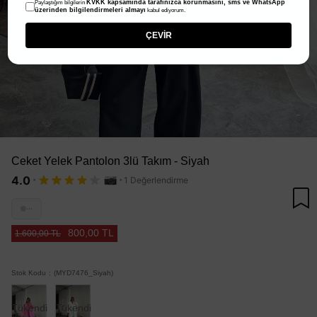
KVKK kapsamında tarafınızca korunmasını, sms ve WhatsApp
Paylaştığım bilgilerin
üzerinden bilgilendirmeleri almayı
kabul ediyorum.
ÇEVİR
Ceket Yelek Pantolon 3lü Takım - Siyah
·
·
4.0
1 Değerlendirme
···
800,00 TL
1.600,00 TL
Stok Kodu
(MYD7476_Siyah)
Tükendi
Tükendi