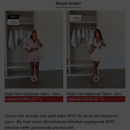
Benzer Ürünler
Yeni
%50
Ürün
%50
Eteği Fırfırlı Bağlamalı Takım - Pembe
Eteği Fırfırlı Bağlamalı Takım - Ekru
840,00 TL
840,00 TL
1.680,00 TL
1.680,00 TL
Günün her anında size eşlik eden MYD ile kendi stil hikayenizi
yazın. Bu özel anları @mydukkan etiketiyle paylaşarak MYD
ailesinin selfie panosunda yerinizi alın.