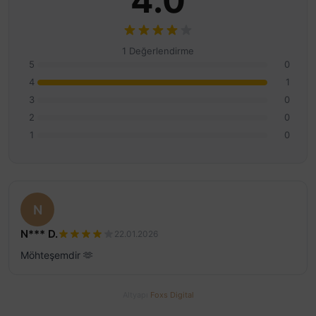
4.0
1 Değerlendirme
5
0
4
1
3
0
2
0
1
0
N
N*** D.
22.01.2026
Möhteşemdir 🫶
Altyapı
Foxs Digital