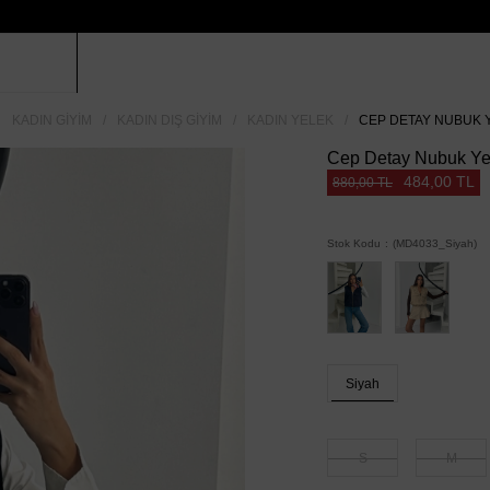
KADIN GIYIM
KADIN DIŞ GIYIM
KADIN YELEK
CEP DETAY NUBUK Y
Cep Detay Nubuk Yel
484,00 TL
880,00 TL
Stok Kodu
(MD4033_Siyah)
Siyah
S
M