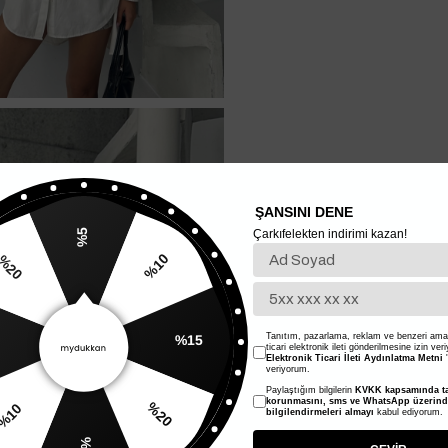
ŞANSINI DENE
Çarkıfelekten indirimi kazan!
%5
%10
20
%15
Tanıtım, pazarlama, reklam ve benzeri amaç
ticari elektronik ileti gönderilmesine izin ver
Elektronik Ticari İleti Aydınlatma Metni
'
veriyorum.
Paylaştığım bilgilerin
KVKK kapsamında ta
%20
korunmasını, sms ve WhatsApp üzerin
bilgilendirmeleri almayı
kabul ediyorum.
%10
%5