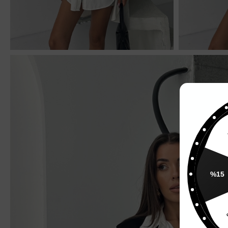
%
%15