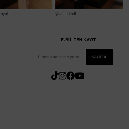
nyal
@lamiadmrll
@
E-BÜLTEN KAYIT
KAYIT OL