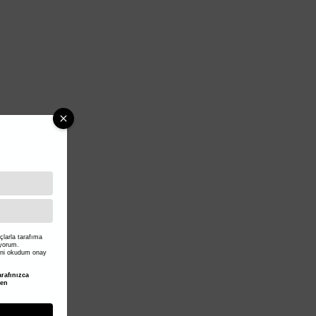
larla tarafıma
iyorum.
ni okudum onay
rafınızca
den