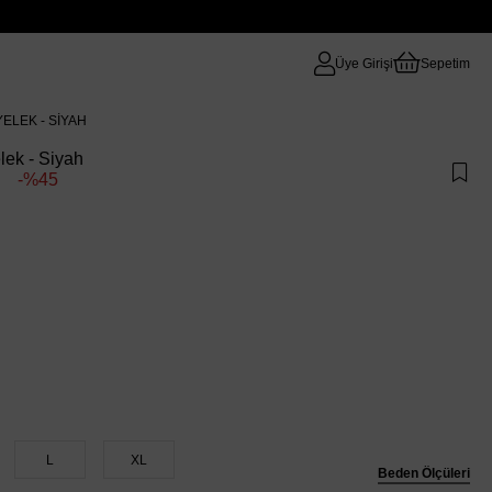
Üye Girişi
Sepetim
ELEK - SIYAH
ek - Siyah
45
L
XL
Beden Ölçüleri