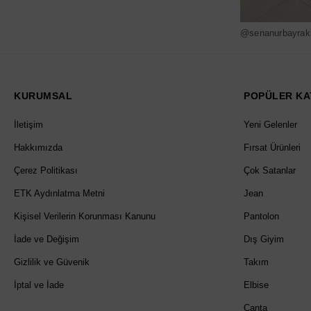
@senanurbayrak
KURUMSAL
POPÜLER KA
İletişim
Yeni Gelenler
Hakkımızda
Fırsat Ürünleri
Çerez Politikası
Çok Satanlar
ETK Aydınlatma Metni
Jean
Kişisel Verilerin Korunması Kanunu
Pantolon
İade ve Değişim
Dış Giyim
Gizlilik ve Güvenik
Takım
İptal ve İade
Elbise
Çanta