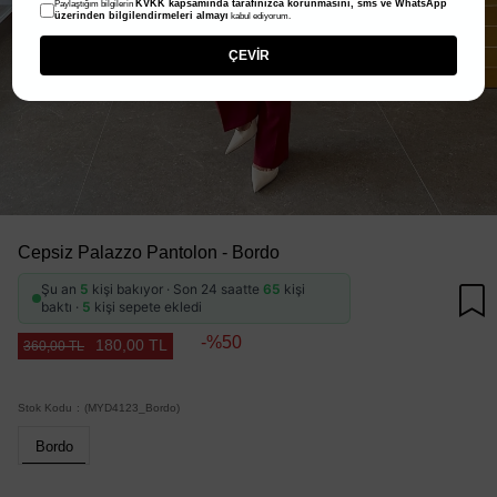
KVKK kapsamında tarafınızca korunmasını, sms ve WhatsApp
Paylaştığım bilgilerin
üzerinden bilgilendirmeleri almayı
kabul ediyorum.
ÇEVİR
Cepsiz Palazzo Pantolon - Bordo
Şu an
5
kişi bakıyor · Son 24 saatte
65
kişi
baktı ·
5
kişi sepete ekledi
50
180,00 TL
360,00 TL
Stok Kodu
(MYD4123_Bordo)
Bordo