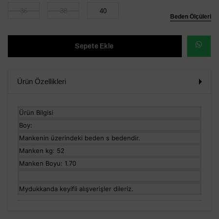
36
38
40
Beden Ölçüleri
WHATSAP
SİPARİŞ
Ürün Özellikleri
VER
Ürün Bilgisi
Boy:
Mankenin üzerindeki beden s bedendir.
Manken kg: 52
Manken Boyu: 1.70
Mydukkanda keyifli alışverişler dileriz.