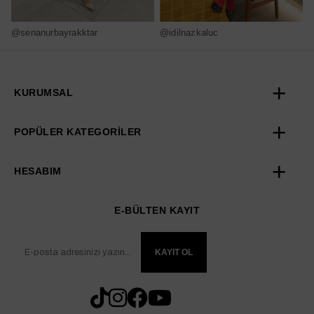
@senanurbayrakktar
@idilnazkaluc
@
KURUMSAL
POPÜLER KATEGORİLER
HESABIM
E-BÜLTEN KAYIT
KAYIT OL