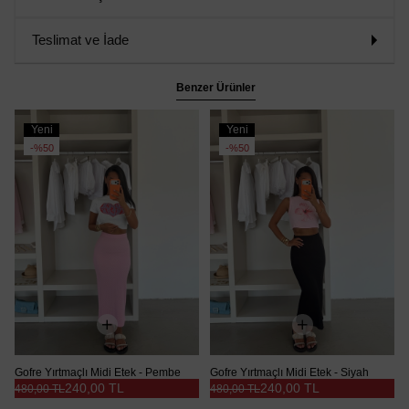
Teslimat ve İade
Benzer Ürünler
Yeni
Yeni
Ürün
Ürün
%50
%50
Gofre Yırtmaçlı Midi Etek - Pembe
Gofre Yırtmaçlı Midi Etek - Siyah
240,00 TL
240,00 TL
480,00 TL
480,00 TL