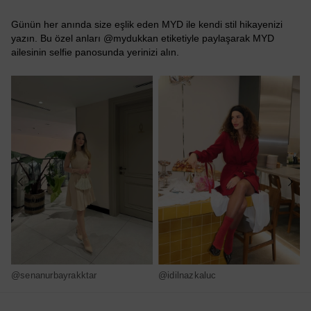
Günün her anında size eşlik eden MYD ile kendi stil hikayenizi
yazın. Bu özel anları @mydukkan etiketiyle paylaşarak MYD
ailesinin selfie panosunda yerinizi alın.
@senanurbayrakktar
@idilnazkaluc
@