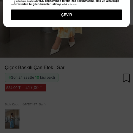
KVKK kapsamında tarafınızca korunmasını, sms ve WhatsApp
Paylaştığım bilgilerin
üzerinden bilgilendirmeleri almayı
kabul ediyorum.
ÇEVİR
Çiçek Baskılı Çan Etek - Sarı
Son 24 saatte
10
kişi baktı
417,00 TL
834,00 TL
Stok Kodu
(MYD7487_Sarı)
Tükendi