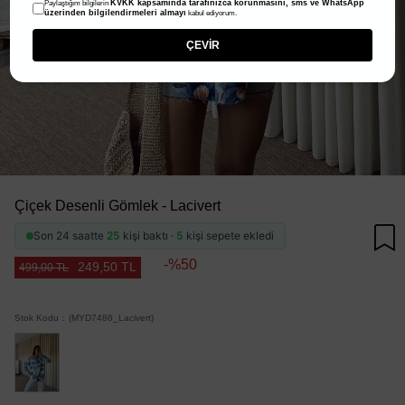
KVKK kapsamında tarafınızca korunmasını, sms ve WhatsApp
Paylaştığım bilgilerin
üzerinden bilgilendirmeleri almayı
kabul ediyorum.
ÇEVİR
Çiçek Desenli Gömlek - Lacivert
Son 24 saatte
25
kişi baktı ·
5
kişi sepete ekledi
50
249,50 TL
499,00 TL
Stok Kodu
(MYD7486_Lacivert)