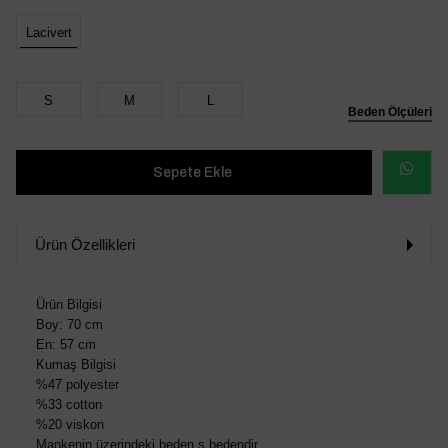
Lacivert
S
M
L
Beden Ölçüleri
WHATSAP
SİPARİŞ
Ürün Özellikleri
VER
Ürün Bilgisi
Boy: 70 cm
En: 57 cm
Kumaş Bilgisi
%47 polyester
%33 cotton
%20 viskon
Mankenin üzerindeki beden s bedendir.