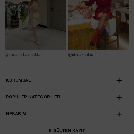
@senanurbayrakktar
@idilnazkaluc
@
KURUMSAL
POPÜLER KATEGORİLER
HESABIM
E-BÜLTEN KAYIT