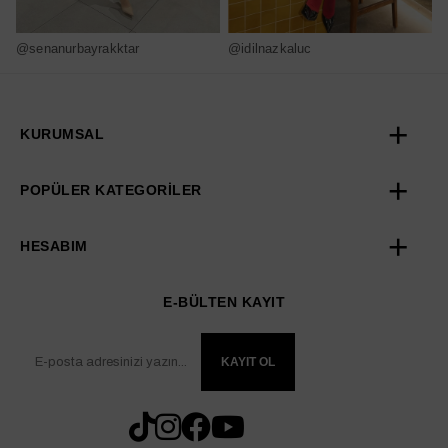
@senanurbayrakktar
@idilnazkaluc
@
KURUMSAL
POPÜLER KATEGORİLER
HESABIM
E-BÜLTEN KAYIT
KAYIT OL