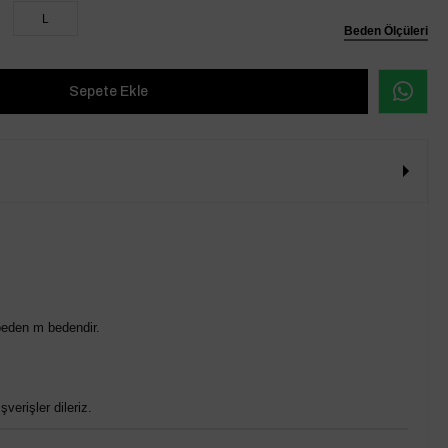
L
Beden Ölçüleri
beden m bedendir.
verişler dileriz.