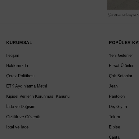
@senanurbayrak
KURUMSAL
POPÜLER KA
İletişim
Yeni Gelenler
Hakkımızda
Fırsat Ürünleri
Çerez Politikası
Çok Satanlar
ETK Aydınlatma Metni
Jean
Kişisel Verilerin Korunması Kanunu
Pantolon
İade ve Değişim
Dış Giyim
Gizlilik ve Güvenik
Takım
İptal ve İade
Elbise
Çanta