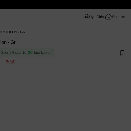
Üye Girişi
Sepetim
PANTOLON - GRI
lon - Gri
 · Son 24 saatte
20
kişi baktı
50