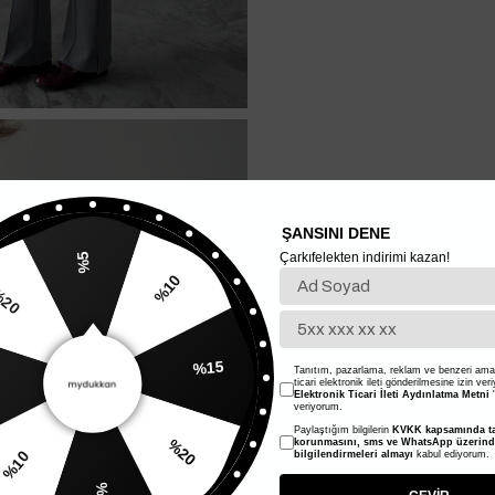
ŞANSINI DENE
Çarkıfelekten indirimi kazan!
%5
%10
%20
%15
Tanıtım, pazarlama, reklam ve benzeri amaç
ticari elektronik ileti gönderilmesine izin ver
Elektronik Ticari İleti Aydınlatma Metni
'
veriyorum.
Paylaştığım bilgilerin
KVKK kapsamında ta
korunmasını, sms ve WhatsApp üzerin
%20
%10
bilgilendirmeleri almayı
kabul ediyorum.
%5