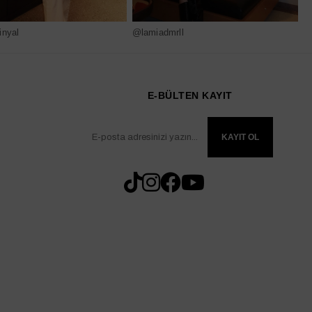
nyal
@lamiadmrll
@
E-BÜLTEN KAYIT
KAYIT OL