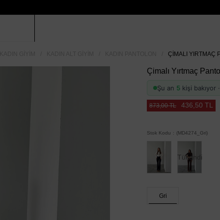
KADIN GIYIM
KADIN ALT GIYIM
KADIN PANTOLON
ÇIMALI YIRTMAÇ 
Çimalı Yırtmaç Panto
Şu an
5
kişi bakıyor
436,50 TL
873,00 TL
Stok Kodu
(MD4274_Gri)
Tükendi
Gri