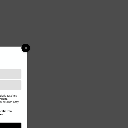
larla tarafıma
iyorum.
ni okudum onay
rafınızca
den