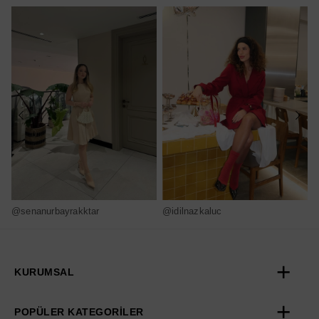
@senanurbayrakktar
@idilnazkaluc
@
KURUMSAL
POPÜLER KATEGORİLER