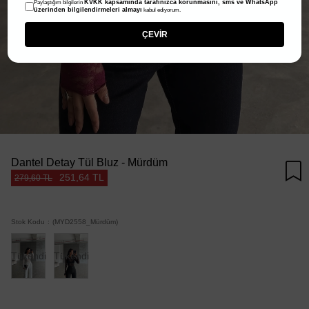
KVKK kapsamında tarafınızca korunmasını, sms ve WhatsApp
Paylaştığım bilgilerin
üzerinden bilgilendirmeleri almayı
kabul ediyorum.
ÇEVİR
Dantel Detay Tül Bluz - Mürdüm
251,64 TL
279,60 TL
Stok Kodu
(MYD2558_Mürdüm)
Tükendi
Tükendi