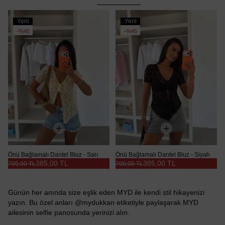
Yeni
Yeni
Ürün
Ürün
%45
%45
Önü Bağlamalı Dantel Bluz - Sarı
Önü Bağlamalı Dantel Bluz - Siyah
385,00 TL
385,00 TL
700,00 TL
700,00 TL
Günün her anında size eşlik eden MYD ile kendi stil hikayenizi
yazın. Bu özel anları @mydukkan etiketiyle paylaşarak MYD
ailesinin selfie panosunda yerinizi alın.