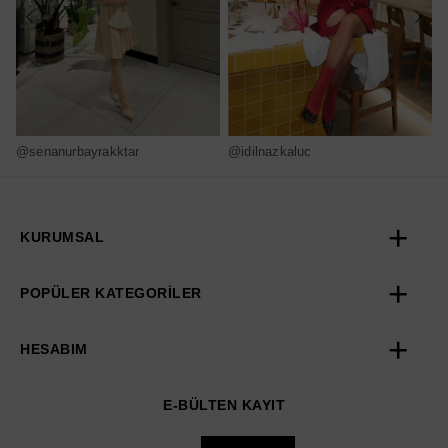
@senanurbayrakktar
@idilnazkaluc
@
KURUMSAL
POPÜLER KATEGORİLER
HESABIM
E-BÜLTEN KAYIT