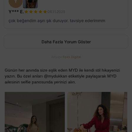
Y
Y*** E.
06.11.2025
çok beğendim aşırı şık duruyor. tavsiye ederimmm
Daha Fazla Yorum Göster
Altyapı
Foxs Digital
Günün her anında size eşlik eden MYD ile kendi stil hikayenizi
yazın. Bu özel anları @mydukkan etiketiyle paylaşarak MYD
ailesinin selfie panosunda yerinizi alın.