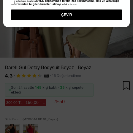
KVKK kapsamında tarafınızca korunmasını, sms ve WhatsApp
Paylaştığım bilgilerin
üzerinden bilgilendirmeleri almayı
kabul ediyorum.
ÇEVİR
Darell Gül Detay Bodysuit Beyaz - Beyaz
·
·
4.3
15 Değerlendirme
Son 24 saatte
145
kişi baktı ·
35
kişi sepete
ekledi
50
150,00 TL
300,00 TL
Stok Kodu
(MYD6044.BD.01_Beyaz)