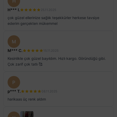
H
H*** I.
25.11.2025
çok güzel ellerinize sağlık teşekkürler herkese tavsiye
ederim gerçekten mükemmel
M
M*** C.
15.11.2025
Kesinlikle çok güzel bayıldım. Hızlı kargo. Göründüğü gibi.
Çok zarif çok tatlı 🥰
P
p*** T.
08.11.2025
harikaas üç renk aldım