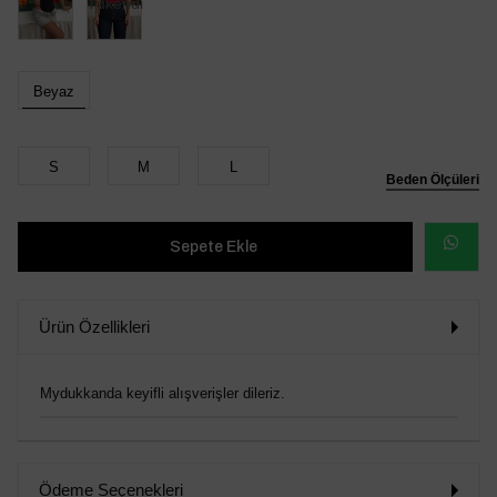
Tükendi
Beyaz
S
M
L
Beden Ölçüleri
WHATSAP
SİPARİŞ
Ürün Özellikleri
VER
Mydukkanda keyifli alışverişler dileriz.
Ödeme Seçenekleri