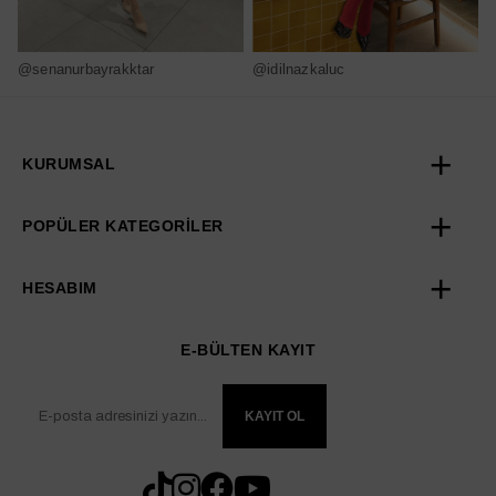
@senanurbayrakktar
@idilnazkaluc
@
KURUMSAL
POPÜLER KATEGORİLER
HESABIM
E-BÜLTEN KAYIT
KAYIT OL