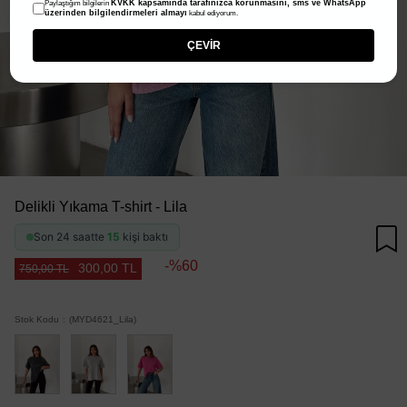
KVKK kapsamında tarafınızca korunmasını, sms ve WhatsApp
Paylaştığım bilgilerin
üzerinden bilgilendirmeleri almayı
kabul ediyorum.
ÇEVİR
Delikli Yıkama T-shirt - Lila
Son 24 saatte
15
kişi baktı
60
300,00 TL
750,00 TL
Stok Kodu
(MYD4621_Lila)