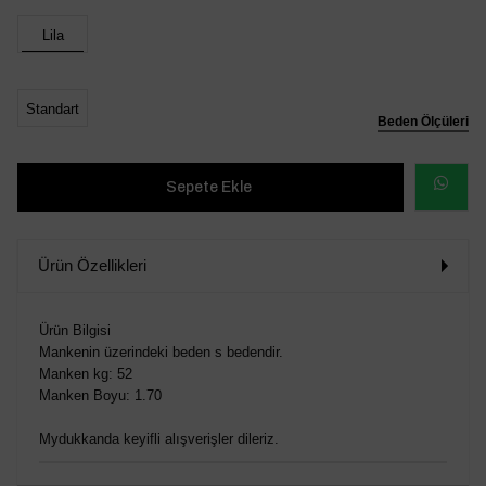
Lila
Standart
Beden Ölçüleri
WHATSAP
SİPARİŞ
Ürün Özellikleri
VER
Ürün Bilgisi
Mankenin üzerindeki beden s bedendir.
Manken kg: 52
Manken Boyu: 1.70
Mydukkanda keyifli alışverişler dileriz.