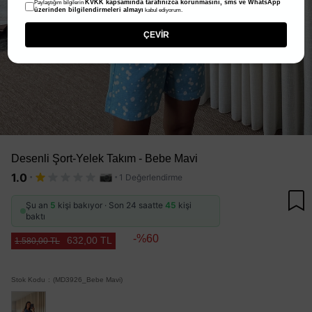
KVKK kapsamında tarafınızca korunmasını, sms ve WhatsApp
Paylaştığım bilgilerin
üzerinden bilgilendirmeleri almayı
kabul ediyorum.
ÇEVİR
Desenli Şort-Yelek Takım - Bebe Mavi
·
·
1.0
1 Değerlendirme
Şu an
5
kişi bakıyor · Son 24 saatte
45
kişi
baktı
60
632,00 TL
1.580,00 TL
Stok Kodu
(MD3926_Bebe Mavi)