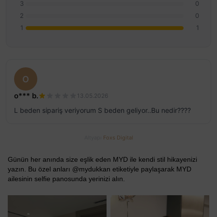
3
0
2
0
1
1
O
o*** b.
13.05.2026
L beden sipariş veriyorum S beden geliyor..Bu nedir????
Altyapı
Foxs Digital
Günün her anında size eşlik eden MYD ile kendi stil hikayenizi
yazın. Bu özel anları @mydukkan etiketiyle paylaşarak MYD
ailesinin selfie panosunda yerinizi alın.