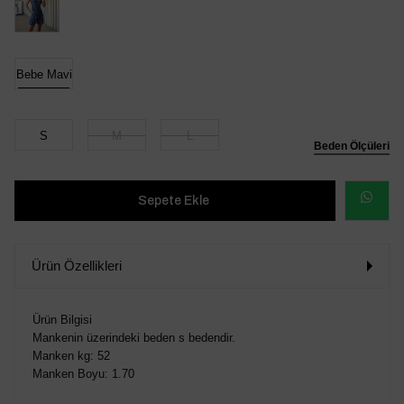
Bebe Mavi
S
M
L
Beden Ölçüleri
WHATSAP
SİPARİŞ
Ürün Özellikleri
VER
Ürün Bilgisi
Mankenin üzerindeki beden s bedendir.
Manken kg: 52
Manken Boyu: 1.70