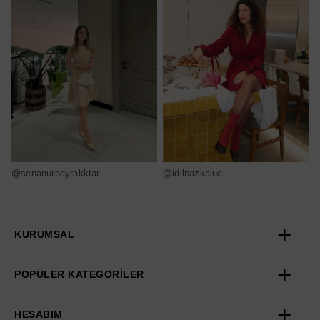
@senanurbayrakktar
@idilnazkaluc
@
KURUMSAL
POPÜLER KATEGORİLER
HESABIM