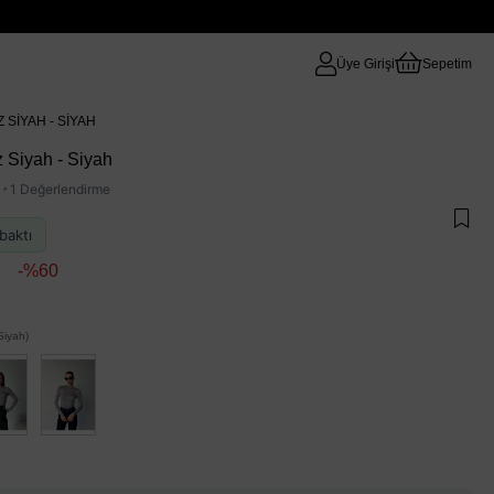
Üye Girişi
Sepetim
 SIYAH - SIYAH
z Siyah - Siyah
·
1 Değerlendirme
baktı
60
iyah)