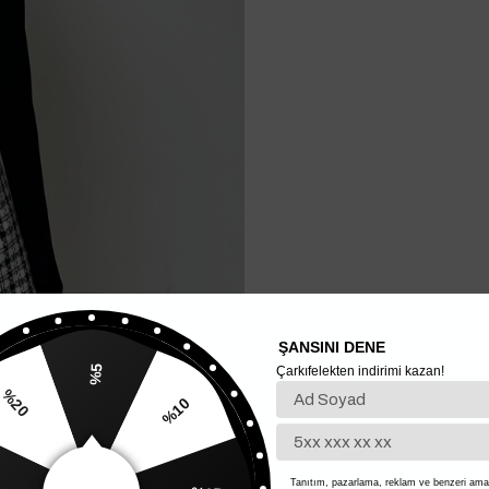
ŞANSINI DENE
Çarkıfelekten indirimi kazan!
%5
%10
20
%15
Tanıtım, pazarlama, reklam ve benzeri amaç