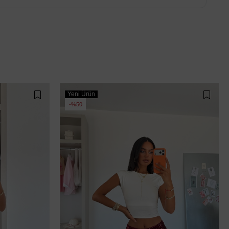
Yeni Ürün
%50