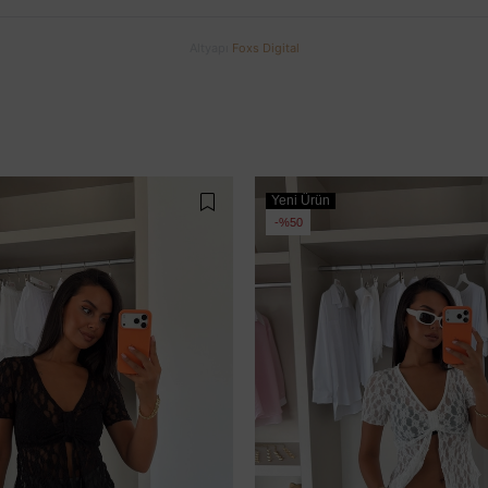
Altyapı
Foxs Digital
Yeni Ürün
%50