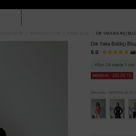
KADIN GIYIM
KADIN ÜST GIYIM
KADIN BLUZ
DIK YAKA BALIKÇI BLUZ
Dik Yaka Balıkçı Blu
·
5.0
Son 24 saatte
5
kişi 
152,00 TL
380,00 TL
Stok Kodu
(MYD7001.BL.01_S
Tükendi