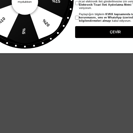
ticari elektronik ileti gönderilmesine izin ver
Elektronik Ticari İleti Aydınlatma Metni
'
veriyorum.
Paylaştığım bilgilerin
KVKK kapsamında ta
%20
korunmasını, sms ve WhatsApp üzerin
%10
bilgilendirmeleri almayı
kabul ediyorum.
%5
ÇEVİR