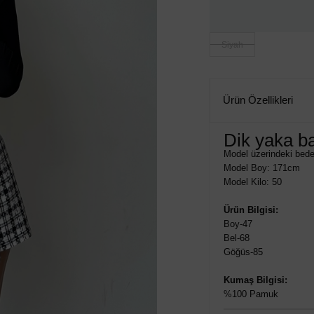
Siyah
Ürün Özellikleri
Dik yaka ba
Model üzerindeki bede
Model Boy: 171cm
Model Kilo: 50
Ürün Bilgisi:
Boy-47
Bel-68
Göğüs-85
Kumaş Bilgisi:
%100 Pamuk