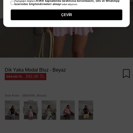
KVKK kapsamında tarafınızca korunmasını, sms ve WhatsApp
Paylaştığım bilgilerin
üzerinden bilgilendirmeleri almayı
kabul ediyorum.
ÇEVİR
Dik Yaka Modal Bluz - Beyaz
292,00 TL
584,00 TL
Stok Kodu
(MD4586_Beyaz)
Tükendi
Tükendi
Tükendi
Tükendi