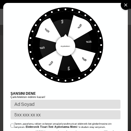
Anasayfa
Kadın Giyim
Kadın Üst Giyim
Kadın Bluz
Kısa Kol Bl
MENÜ
%5
%10
%20
%15
%15
%20
%10
%5
ŞANSINI DENE
Çarkıfelekten indirimi kazan!
Tanıtım, pazarlama, reklam ve benzeri amaçlarla tarafıma ticari elektronik ileti gönderilmesine izin
Elektronik Ticari İleti Aydınlatma Metni
veriyorum.
'ni okudum onay veriyorum.