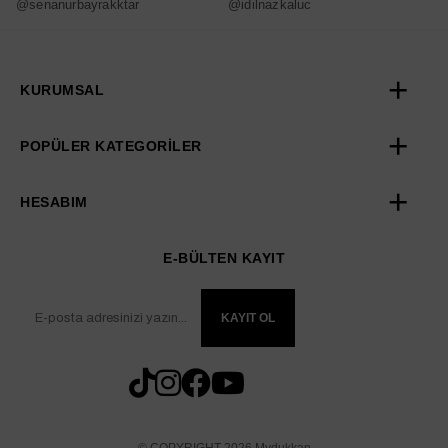
@senanurbayrakktar
@idilnazkaluc
@
KURUMSAL
POPÜLER KATEGORİLER
HESABIM
E-BÜLTEN KAYIT
KAYIT OL
© COPYRIGHT 2026 Mydukkan