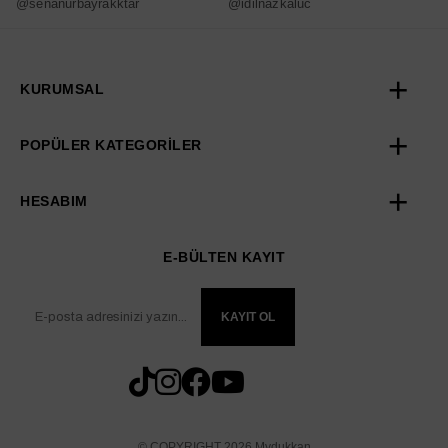
@senanurbayrakktar
@idilnazkaluc
@
KURUMSAL
POPÜLER KATEGORİLER
HESABIM
E-BÜLTEN KAYIT
KAYIT OL
© COPYRIGHT 2026 Mydukkan