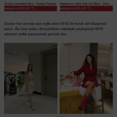
Scuba Asimetrik Bluz - Pudra Pembe
Madonna Yaka Sıfır Kol Bluz - Pembe
250,00 TL
200,00 TL
500,00 TL
400,00 TL
Günün her anında size eşlik eden MYD ile kendi stil hikayenizi
yazın. Bu özel anları @mydukkan etiketiyle paylaşarak MYD
ailesinin selfie panosunda yerinizi alın.