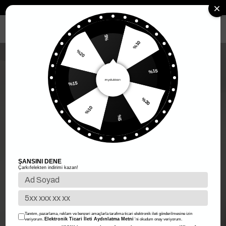
Anasayfa
Kadın Giyim
Kadın Üst Giyim
Kadın Bluz
Kısa Kol Bl
MENÜ
%5
%20
%10
%15
%15
%10
%20
%5
ŞANSINI DENE
Çarkıfelekten indirimi kazan!
Tanıtım, pazarlama, reklam ve benzeri amaçlarla tarafıma ticari elektronik ileti gönderilmesine izin
Elektronik Ticari İleti Aydınlatma Metni
veriyorum.
'ni okudum onay veriyorum.