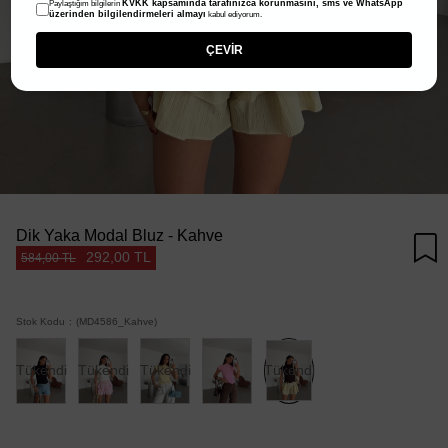
KVKK kapsamında tarafınızca korunmasını, sms ve WhatsApp
Paylaştığım bilgilerin
üzerinden bilgilendirmeleri almayı
kabul ediyorum.
ÇEVİR
Dik Yaka Modal Bluz - Kahve
292,00 TL
584,00 TL
Stok Kodu
(MD4586_Kahve)
Tükendi
Tükendi
Tükendi
Tükendi