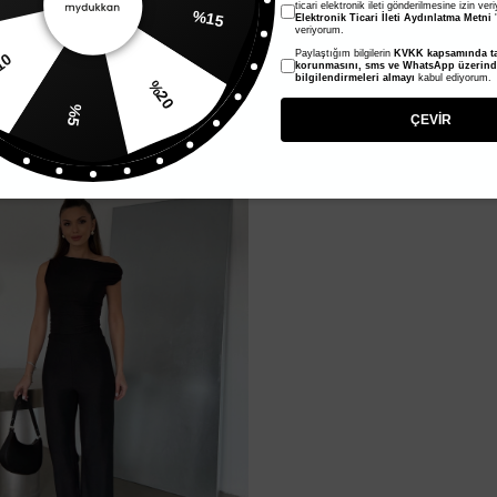
ticari elektronik ileti gönderilmesine izin ver
%15
Elektronik Ticari İleti Aydınlatma Metni
'
veriyorum.
Paylaştığım bilgilerin
KVKK kapsamında ta
10
korunmasını, sms ve WhatsApp üzerin
bilgilendirmeleri almayı
kabul ediyorum.
%20
%5
ÇEVİR