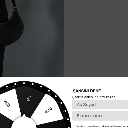
ŞANSINI DENE
Çarkıfelekten indirimi kazan!
%5
%20
%10
Tanıtım, pazarlama, reklam ve benzeri amaç