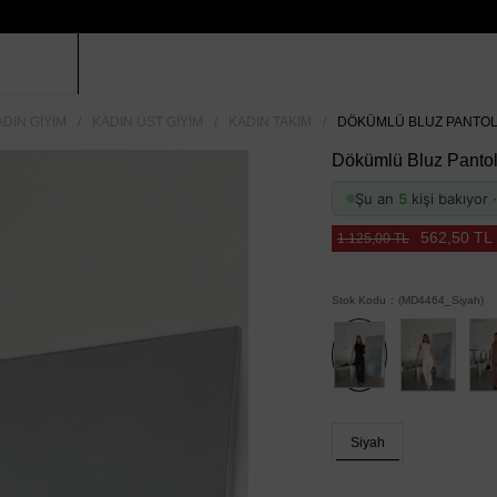
ADIN GIYIM
KADIN ÜST GIYIM
KADIN TAKIM
DÖKÜMLÜ BLUZ PANTOLO
Dökümlü Bluz Pantol
Şu an
5
kişi bakıyor
562,50 TL
1.125,00 TL
Stok Kodu
(MD4464_Siyah)
Tük
Siyah