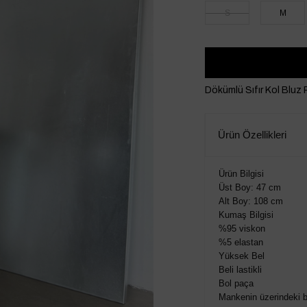
S
M
Dökümlü Sıfır Kol Bluz
Ürün Özellikleri
Ürün Bilgisi
Üst Boy: 47 cm
Alt Boy: 108 cm
Kumaş Bilgisi
%95 viskon
%5 elastan
Yüksek Bel
Beli lastikli
Bol paça
Mankenin üzerindeki b