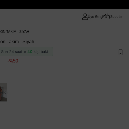
Üye Girişi
Sepetim
N TAKIM - SIYAH
on Takım - Siyah
 · Son 24 saatte
40
kişi baktı
50
endi