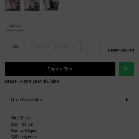
Tükendi
Kahve
XS
S
M
L
Beden Ölçüleri
WHATSAP
Drapeli Puantiye Mini Elbise
SİPARİŞ
Ürün Özellikleri
VER
Ürün Bilgisi
Boy: 84 cm
Kumaş Bilgisi
%91 polyester