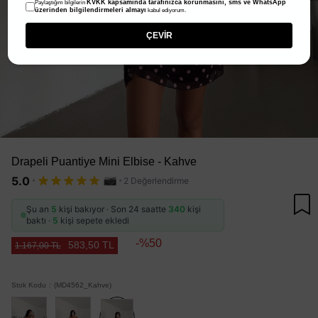
KVKK kapsamında tarafınızca korunmasını, sms ve WhatsApp
Paylaştığım bilgilerin
üzerinden bilgilendirmeleri almayı
kabul ediyorum.
ÇEVİR
Drapeli Puantiye Mini Elbise - Kahve
·
·
5.0
2 Değerlendirme
Şu an
5
kişi bakıyor · Son 24 saatte
340
kişi
baktı ·
5
kişi sepete ekledi
50
583,50 TL
1.167,00 TL
Stok Kodu
(MD4562_Kahve)