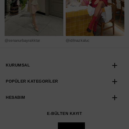
@senanurbayrakktar
@idilnazkaluc
@
KURUMSAL
POPÜLER KATEGORİLER
HESABIM
E-BÜLTEN KAYIT