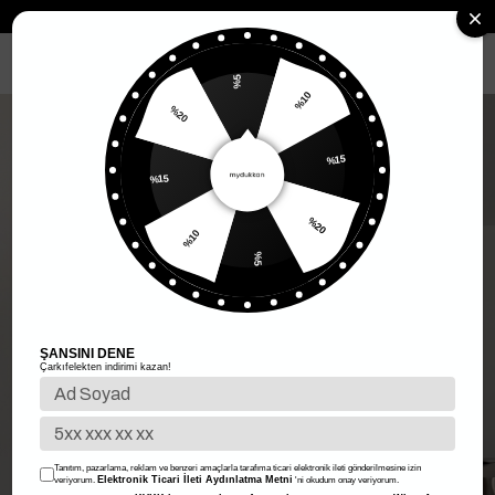
Anasayfa
Kadın Giyim
Kadın Üst Giyim
Elbise
Mini Elbise
MENÜ
%5
%20
%10
%15
%15
%10
%20
%5
ŞANSINI DENE
Çarkıfelekten indirimi kazan!
Tanıtım, pazarlama, reklam ve benzeri amaçlarla tarafıma ticari elektronik ileti gönderilmesine izin
Elektronik Ticari İleti Aydınlatma Metni
veriyorum.
'ni okudum onay veriyorum.