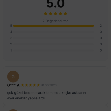
5.0
2 Değerlendirme
5
2
4
0
3
0
2
0
1
0
G
G*** A.
20.06.2026
çok güzel beden olarak tam oldu keşke askılarını
ayarlanabilir yapsalardı