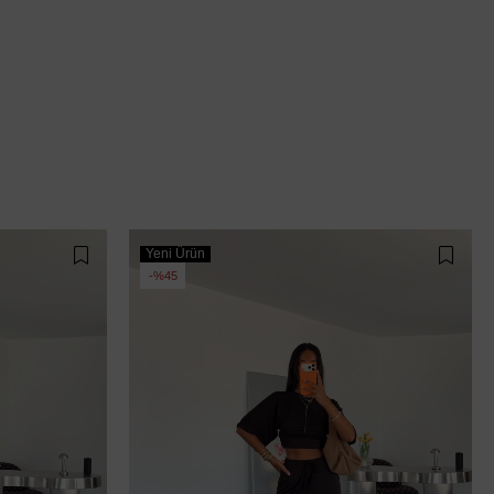
Yeni Ürün
%45