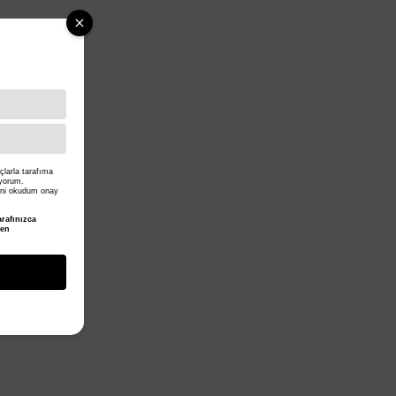
larla tarafıma
iyorum.
ni okudum onay
rafınızca
den