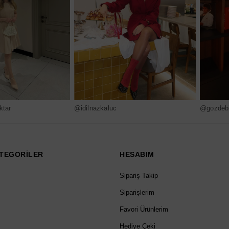
ktar
@idilnazkaluc
@gozdebi
TEGORİLER
HESABIM
Sipariş Takip
Siparişlerim
Favori Ürünlerim
Hediye Çeki