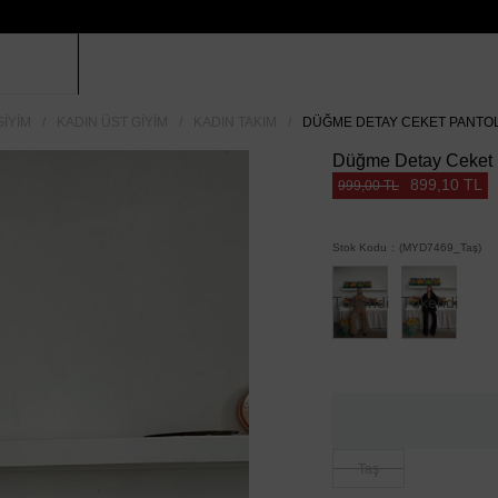
GIYIM
KADIN ÜST GIYIM
KADIN TAKIM
DÜĞME DETAY CEKET PANTOL
Düğme Detay Ceket P
899,10 TL
999,00 TL
Stok Kodu
(MYD7469_Taş)
Tükendi
Tükendi
Taş