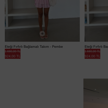
Eteği Fırfırlı Bağlamalı Takım - Pembe
Eteği Fırfırlı 
1.680,00 TL
1.680,00 TL
924,00 TL
924,00 TL