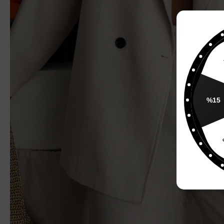
%
%15