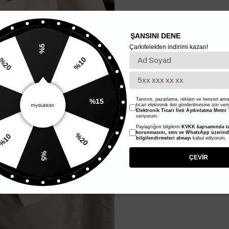
ŞANSINI DENE
Çarkıfelekten indirimi kazan!
%5
%10
20
%15
Tanıtım, pazarlama, reklam ve benzeri amaç
ticari elektronik ileti gönderilmesine izin ver
Elektronik Ticari İleti Aydınlatma Metni
'
veriyorum.
Paylaştığım bilgilerin
KVKK kapsamında ta
%20
korunmasını, sms ve WhatsApp üzerin
bilgilendirmeleri almayı
kabul ediyorum.
%10
%5
ÇEVİR