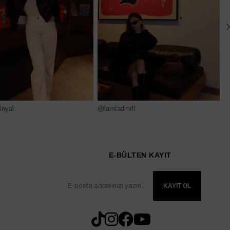
nyal
@lamiadmrll
@
E-BÜLTEN KAYIT
KAYIT OL