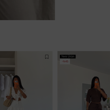
Yeni Ürün
%45