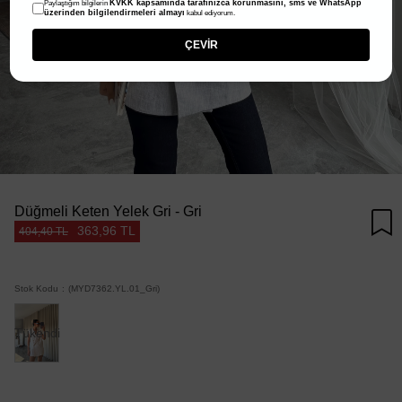
KVKK kapsamında tarafınızca korunmasını, sms ve WhatsApp
Paylaştığım bilgilerin
üzerinden bilgilendirmeleri almayı
kabul ediyorum.
ÇEVİR
Düğmeli Keten Yelek Gri - Gri
363,96 TL
404,40 TL
Stok Kodu
(MYD7362.YL.01_Gri)
Tükendi