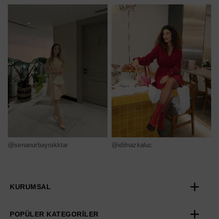
@senanurbayrakktar
@idilnazkaluc
@
KURUMSAL
POPÜLER KATEGORİLER