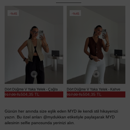
%45
%45
Dört Düğme V Yaka Yelek - Çağla Yeşili
Dört Düğme V Yaka Yelek - Kahve
504,35 TL
504,35 TL
917,00 TL
917,00 TL
Günün her anında size eşlik eden MYD ile kendi stil hikayenizi
yazın. Bu özel anları @mydukkan etiketiyle paylaşarak MYD
ailesinin selfie panosunda yerinizi alın.