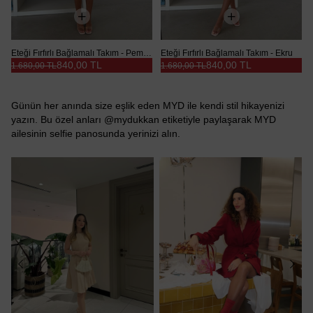
Eteği Fırfırlı Bağlamalı Takım - Pembe
Eteği Fırfırlı Bağlamalı Takım - Ekru
840,00 TL
840,00 TL
1.680,00 TL
1.680,00 TL
Günün her anında size eşlik eden MYD ile kendi stil hikayenizi
yazın. Bu özel anları @mydukkan etiketiyle paylaşarak MYD
ailesinin selfie panosunda yerinizi alın.