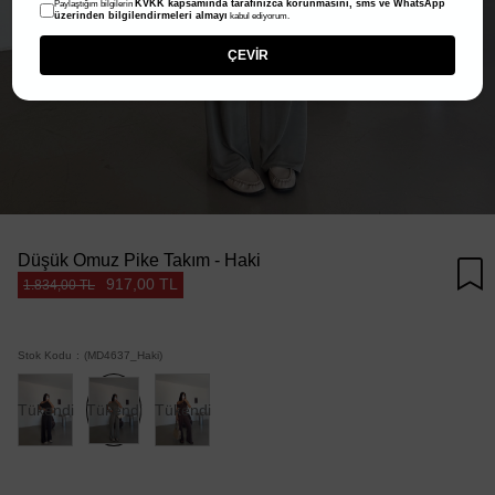
KVKK kapsamında tarafınızca korunmasını, sms ve WhatsApp
Paylaştığım bilgilerin
üzerinden bilgilendirmeleri almayı
kabul ediyorum.
ÇEVİR
Düşük Omuz Pike Takım - Haki
917,00 TL
1.834,00 TL
Stok Kodu
(MD4637_Haki)
Tükendi
Tükendi
Tükendi