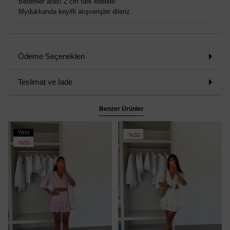
Bedenler arası 2 cm fark edebilir.
Mydukkanda keyifli alışverişler dileriz.
Ödeme Seçenekleri
Teslimat ve İade
Benzer Ürünler
Yeni
%50
Ürün
%50