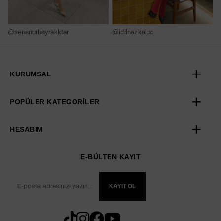
@senanurbayrakktar
@idilnazkaluc
@
KURUMSAL
POPÜLER KATEGORİLER
HESABIM
E-BÜLTEN KAYIT
KAYIT OL