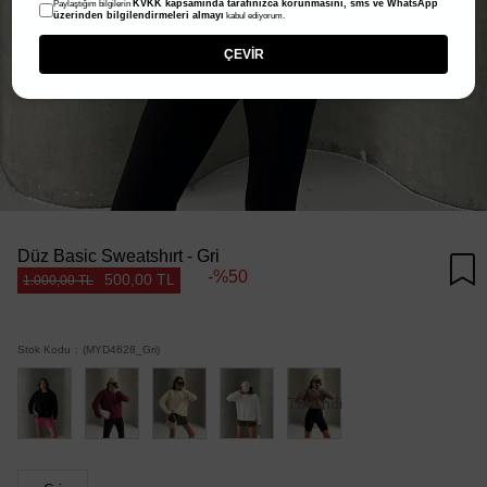
KVKK kapsamında tarafınızca korunmasını, sms ve WhatsApp
Paylaştığım bilgilerin
üzerinden bilgilendirmeleri almayı
kabul ediyorum.
ÇEVİR
Düz Basic Sweatshırt - Gri
50
500,00 TL
1.000,00 TL
Stok Kodu
(MYD4628_Gri)
Tükendi