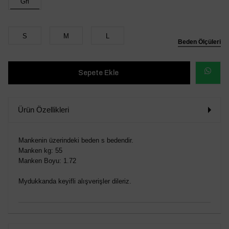
Gri
S
M
L
Beden Ölçüleri
WHATSAP
SİPARİŞ
Ürün Özellikleri
VER
Mankenin üzerindeki beden s bedendir.
Manken kg: 55
Manken Boyu: 1.72
Mydukkanda keyifli alışverişler dileriz.