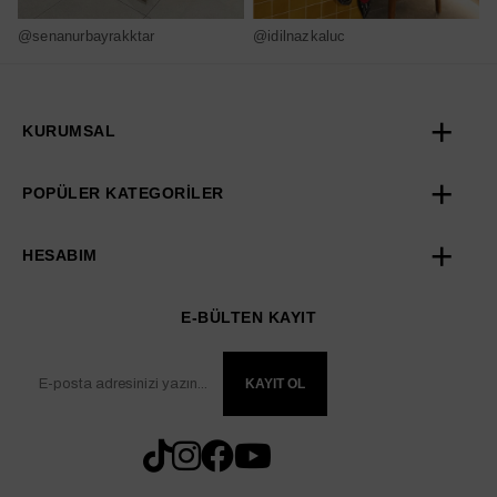
@senanurbayrakktar
@idilnazkaluc
@
KURUMSAL
POPÜLER KATEGORİLER
HESABIM
E-BÜLTEN KAYIT
KAYIT OL