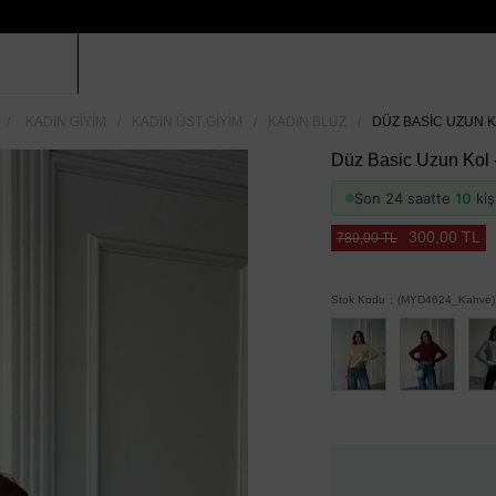
KADIN GIYIM
KADIN ÜST GIYIM
KADIN BLUZ
DÜZ BASIC UZUN K
Düz Basic Uzun Kol 
Son 24 saatte
10
kiş
300,00 TL
780,00 TL
Stok Kodu
(MYD4624_Kahve)