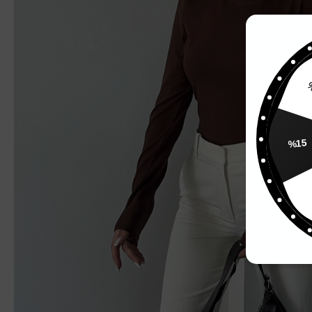
%
%15