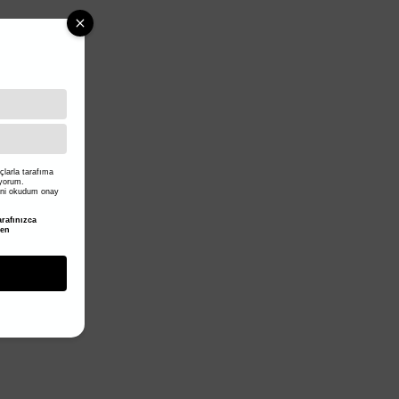
larla tarafıma
iyorum.
ni okudum onay
rafınızca
den