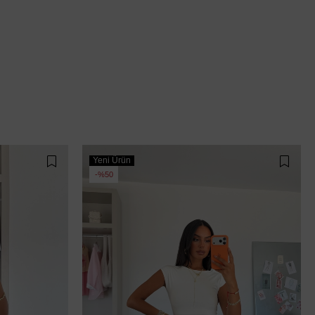
Yeni Ürün
%50