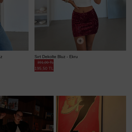
az
Sırt Dekolte Bluz - Ekru
391,00 TL
195,50 TL