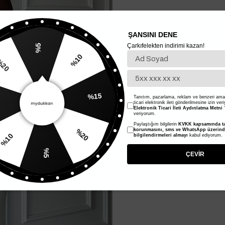
ŞANSINI DENE
Çarkıfelekten indirimi kazan!
%5
%10
20
%15
Tanıtım, pazarlama, reklam ve benzeri amaç
ticari elektronik ileti gönderilmesine izin ver
Elektronik Ticari İleti Aydınlatma Metni
'
veriyorum.
Paylaştığım bilgilerin
KVKK kapsamında ta
%20
korunmasını, sms ve WhatsApp üzerin
bilgilendirmeleri almayı
kabul ediyorum.
%10
%5
ÇEVİR