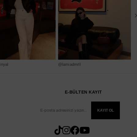
nyal
@lamiadmrll
@
E-BÜLTEN KAYIT
KAYIT OL