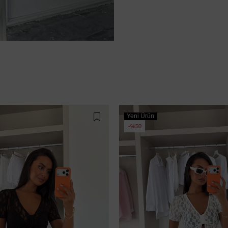
Yeni Ürün
%50